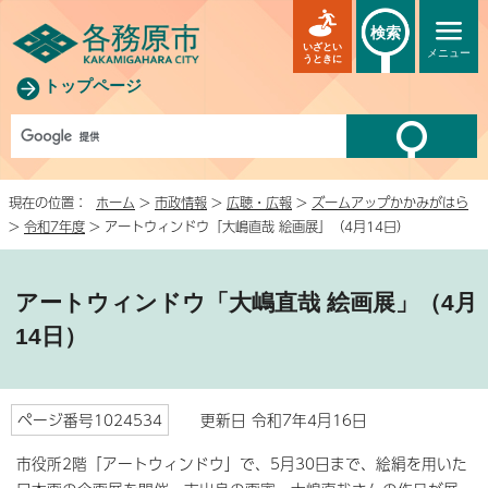
検索
いざとい
メニュー
うときに
トップページ
現在の位置：
ホーム
>
市政情報
>
広聴・広報
>
ズームアップかかみがはら
>
令和7年度
> アートウィンドウ「大嶋直哉 絵画展」（4月14日）
アートウィンドウ「大嶋直哉 絵画展」（4月
14日）
ページ番号1024534
更新日 令和7年4月16日
市役所2階「アートウィンドウ」で、5月30日まで、絵絹を用いた