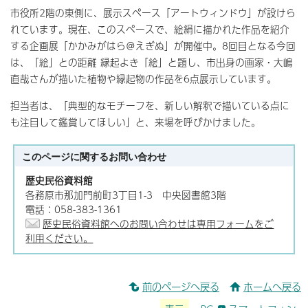
市役所2階の東側に、展示スペース「アートウィンドウ」が設けら
れています。現在、このスペースで、絵絹に描かれた作品を紹介
する企画展「かかみがはら＠えぎぬ」が開催中。8回目となる今回
は、「絵」との距離 縁起よき「絵」と題し、市出身の画家・大嶋
直哉さんが描いた植物や縁起物の作品を6点展示しています。
担当者は、「典型的なモチーフを、新しい解釈で描いている点に
も注目して鑑賞してほしい」と、来場を呼びかけました。
このページに関する
お問い合わせ
歴史民俗資料館
各務原市那加門前町3丁目1-3 中央図書館3階
電話：058-383-1361
歴史民俗資料館へのお問い合わせは専用フォームをご
利用ください。
前のページへ戻る
ホームへ戻る