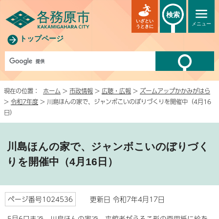
検索
いざとい
メニュー
うときに
トップページ
現在の位置：
ホーム
>
市政情報
>
広聴・広報
>
ズームアップかかみがはら
>
令和7年度
> 川島ほんの家で、ジャンボこいのぼりづくりを開催中（4月16
日）
川島ほんの家で、ジャンボこいのぼりづく
りを開催中（4月16日）
ページ番号1024536
更新日 令和7年4月17日
5月6日まで、川島ほんの家で、来館者がうろこ形の画用紙に絵を