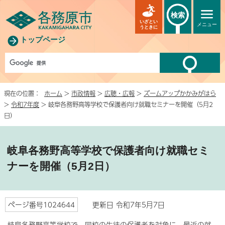
検索
いざとい
メニュー
うときに
トップページ
現在の位置：
ホーム
>
市政情報
>
広聴・広報
>
ズームアップかかみがはら
>
令和7年度
> 岐阜各務野高等学校で保護者向け就職セミナーを開催（5月2
日）
岐阜各務野高等学校で保護者向け就職セミ
ナーを開催（5月2日）
ページ番号1024644
更新日 令和7年5月7日
岐阜各務野高等学校で、同校の生徒の保護者を対象に、最近の就