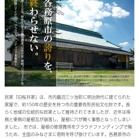
民家「旧桜井家」は、市内鵜沼三ツ池町に明治時代に建てられた
家屋で、約150年の歴史を持つ市の重要有形民俗文化財です。長
らく地域の伝統的な民家として維持されてきましたが、近年は南
側と東側の屋根瓦が崩落し、屋根に穴が開く事態となってしまい
ました。 市では、屋根の修理費用をクラウドファンディングで賄
うため、全国のみなさまに寄附を呼び掛けています。各務原市の