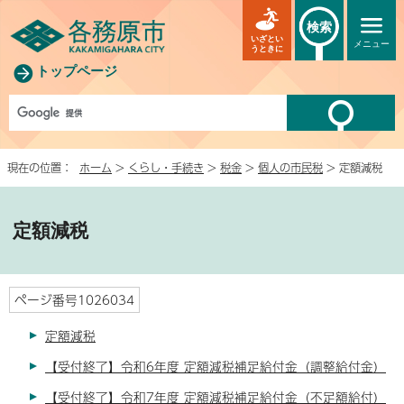
検索
いざとい
メニュー
うときに
トップページ
現在の位置：
ホーム
>
くらし・手続き
>
税金
>
個人の市民税
> 定額減税
定額減税
ページ番号1026034
定額減税
【受付終了】令和6年度 定額減税補足給付金（調整給付金）
【受付終了】令和7年度 定額減税補足給付金（不足額給付）