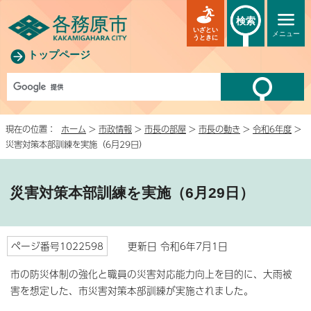
検索
いざとい
メニュー
うときに
トップページ
現在の位置：
ホーム
>
市政情報
>
市長の部屋
>
市長の動き
>
令和6年度
>
災害対策本部訓練を実施（6月29日）
災害対策本部訓練を実施（6月29日）
ページ番号1022598
更新日 令和6年7月1日
市の防災体制の強化と職員の災害対応能力向上を目的に、大雨被
害を想定した、市災害対策本部訓練が実施されました。