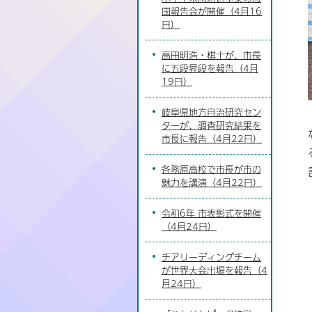
国報告会が開催（4月16
日）
高田明浩・棋士が、市長
に五段昇段を報告（4月
19日）
岐阜県地方自治研究セン
ターが、調査研究結果を
市長に報告（4月22日）
各務原高校で市長が市の
魅力を講演（4月22日）
令和6年 市表彰式を開催
（4月24日）
チアリーディングチーム
が世界大会出場を報告（4
月24日）