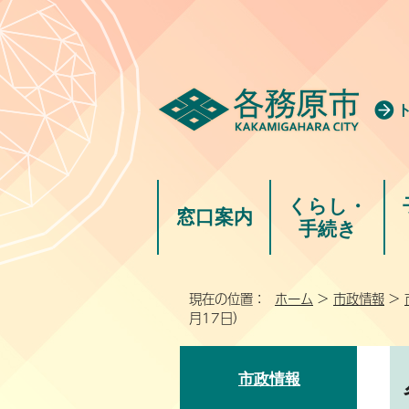
くらし・
窓口案内
手続き
現在の位置：
ホーム
>
市政情報
>
月17日）
市政情報