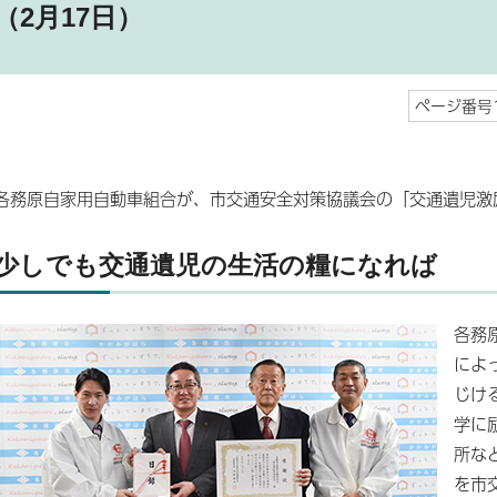
（2月17日）
ページ番号1
各務原自家用自動車組合が、市交通安全対策協議会の「交通遺児激
少しでも交通遺児の生活の糧になれば
各務
によ
じけ
学に
所な
を市