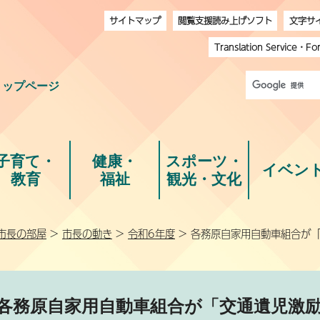
サイトマップ
閲覧支援読み上げソフト
文字サ
Translation Service
・
Fo
トップページ
子育て・
健康・
スポーツ・
イベン
教育
福祉
観光・文化
市長の部屋
>
市長の動き
>
令和6年度
> 各務原自家用自動車組合が
各務原自家用自動車組合が「交通遺児激