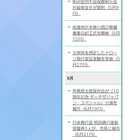
明治安田生命保険相互会
社岐阜支社が寄附（5月9
日）
前渡地区木曽川周辺整備
事業の起工式を開催（5月
15日）
災害時を想定したドロー
ン飛行実証実験を実施（5
月27日）
6月
各務原太鼓保存会が「10
周年記念 タッチザジャパ
ン・スペシャル」出演を
報告（6月19日）
日本善行会 特別善行表彰
受賞者3人が、市長に報告
（6月21日）