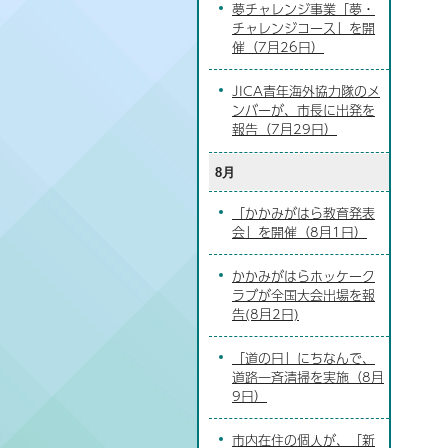
夢チャレンジ事業「夢・
チャレンジコース」を開
催（7月26日）
JICA青年海外協力隊のメ
ンバーが、市長に出発を
報告（7月29日）
8月
「かかみがはら教育発表
会」を開催（8月1日）
かかみがはらホッケーク
ラブが全国大会出場を報
告(8月2日)
「道の日」にちなんで、
道路一斉清掃を実施（8月
9日）
市内在住の個人が、「新