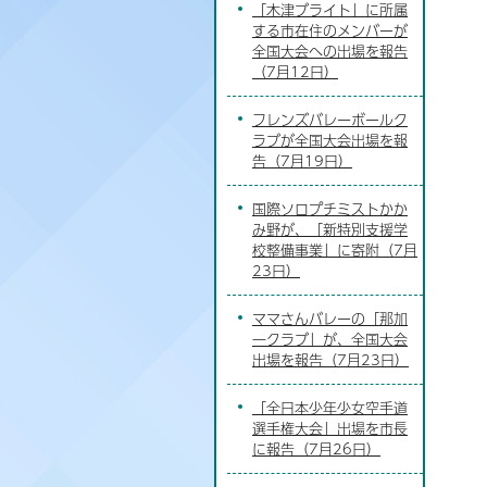
「木津ブライト」に所属
する市在住のメンバーが
全国大会への出場を報告
（7月12日）
フレンズバレーボールク
ラブが全国大会出場を報
告（7月19日）
国際ソロプチミストかか
み野が、「新特別支援学
校整備事業」に寄附（7月
23日）
ママさんバレーの「那加
一クラブ」が、全国大会
出場を報告（7月23日）
「全日本少年少女空手道
選手権大会」出場を市長
に報告（7月26日）