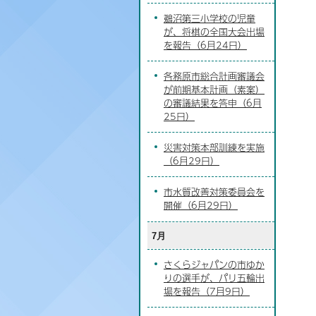
鵜沼第三小学校の児童
が、将棋の全国大会出場
を報告（6月24日）
各務原市総合計画審議会
が前期基本計画（素案）
の審議結果を答申（6月
25日）
災害対策本部訓練を実施
（6月29日）
市水質改善対策委員会を
開催（6月29日）
7月
さくらジャパンの市ゆか
りの選手が、パリ五輪出
場を報告（7月9日）