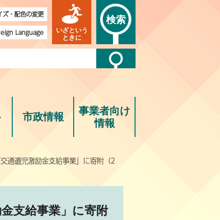
イズ・配色の変更
検索
いざという
reign Language
ときに
事業者向け
ト
市政情報
情報
「交通遺児激励金支給事業」に寄附（2
励金支給事業」に寄附