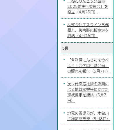
「ねんりんピック岐阜
2025市実行委員会」を
設立（4月25日）
株式会社エスライン各務
原と、災害時応援協定を
締結（4月26日）
5月
「各務原にんじんを食べ
よう！四代目生彩弁当」
の販売を報告（5月7日）
次世代高度技術の活用に
よる地域振興等に向けた
連携協定を締結（5月7
日）
地元の園児らが、木曽川
に稚鮎を放流（5月8日）