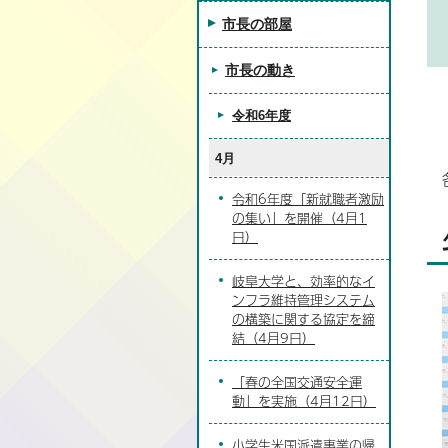
市長の部屋
市長の動き
令和6年度
4月
令和6年度「新就職者激励
の集い」を開催（4月1
日）
岐阜大学と、効率的なイ
ンフラ維持管理システム
の構築に関する協定を締
結（4月9日）
「春の全国交通安全運
動」を実施（4月12日）
小学生米国派遣事業の帰