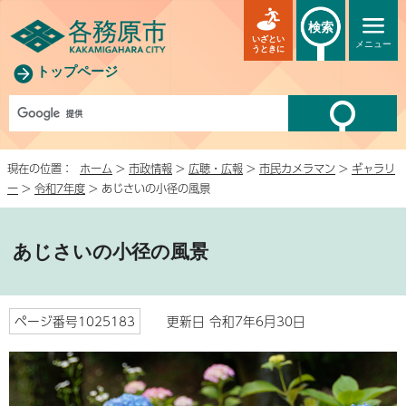
検索
いざとい
メニュー
うときに
トップページ
現在の位置：
ホーム
>
市政情報
>
広聴・広報
>
市民カメラマン
>
ギャラリ
ー
>
令和7年度
> あじさいの小径の風景
あじさいの小径の風景
ページ番号1025183
更新日 令和7年6月30日