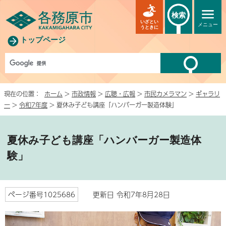
検索
いざとい
メニュー
うときに
トップページ
現在の位置：
ホーム
>
市政情報
>
広聴・広報
>
市民カメラマン
>
ギャラリ
ー
>
令和7年度
> 夏休み子ども講座「ハンバーガー製造体験」
夏休み子ども講座「ハンバーガー製造体
験」
ページ番号1025686
更新日 令和7年8月28日