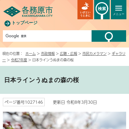
検索
いざとい
メニュー
うときに
トップページ
現在の位置：
ホーム
>
市政情報
>
広聴・広報
>
市民カメラマン
>
ギャラリ
ー
>
令和7年度
> 日本ラインうぬまの森の桜
日本ラインうぬまの森の桜
ページ番号1027146
更新日 令和8年3月30日