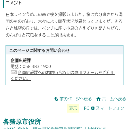
コメント
日本ラインうぬまの森で桜を撮影しました。桜は六分咲きから満
開のものがあり、木々により開花状況が異なっていますが、ふる
さと眺望の丘では、ベンチに座り小鳥のさえずりを聞きながら、
のんびりと花見をすることが出来ます。
このページに関する
お問い合わせ
企画広報課
電話：058-383-1900
企画広報課へのお問い合わせは専用フォームをご利用
ください。
前のページへ戻る
ホームへ戻る
表示
PC
スマートフォン
各務原市役所
〒504-8555 岐阜県各務原市那加桜町1丁目69番地