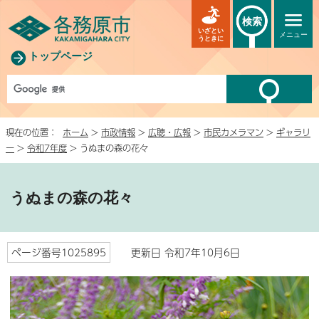
検索
いざとい
メニュー
うときに
トップページ
現在の位置：
ホーム
>
市政情報
>
広聴・広報
>
市民カメラマン
>
ギャラリ
ー
>
令和7年度
> うぬまの森の花々
うぬまの森の花々
ページ番号1025895
更新日 令和7年10月6日