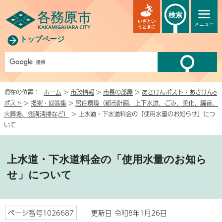
検索
いざとい
メニュー
うときに
トップページ
現在の位置：
ホーム
>
市政情報
>
市長の部屋
>
あさけんポスト・あさけんe
ポスト
>
提案・回答集
>
居住環境（都市計画、上下水道、ごみ、美化、騒音、
火葬場、側溝清掃など）
> 上水道・下水道料金の「使用水量のお知らせ」につ
いて
上水道・下水道料金の「使用水量のお知ら
せ」について
ページ番号1026687
更新日 令和8年1月26日