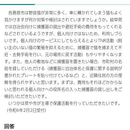
各務原市は野良猫が非常に多く、車に轢かれてしまう猫もよく
見かけますが何か対策や検討はされていますでしょうか。岐阜県
では自治会向けに捕獲器の貸出や避妊手術の費用をもってくれる
などされているようですが、個人向けではないため、利用しづら
いです。個人向けのサービスにしてもらえるとよりTNR活動（飼
い主のいない猫の繁殖を抑えるために、捕獲器で猫を捕まえて不
妊・去勢手術を行い、元の場所に戻す活動）もやりやすくなりま
す。また、他人の敷地などに捕獲器を置きたい場合、市町村の名
前を貸していただける（捕獲器に自治体名と保護に関する説明が
書かれたプレートを貼り付けているなど）と、近隣住民の方の理
解を得られやすいと思います。まずは、費用もそれほどかからな
いと思われる個人向けへの役所名の入った捕獲器の貸し出しをご
検討いただきたいです。
いつかは県や市が主導で保護活動を行っていただきたいです。
（令和6年2月2日受付）
回答