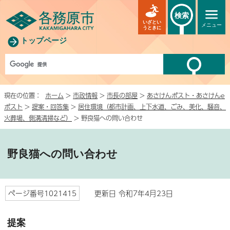
検索
いざとい
メニュー
うときに
トップページ
現在の位置：
ホーム
>
市政情報
>
市長の部屋
>
あさけんポスト・あさけんe
ポスト
>
提案・回答集
>
居住環境（都市計画、上下水道、ごみ、美化、騒音、
火葬場、側溝清掃など）
> 野良猫への問い合わせ
野良猫への問い合わせ
ページ番号1021415
更新日 令和7年4月23日
提案