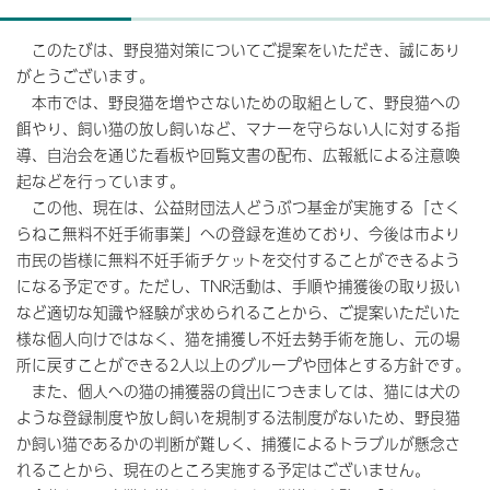
このたびは、野良猫対策についてご提案をいただき、誠にあり
がとうございます。
本市では、野良猫を増やさないための取組として、野良猫への
餌やり、飼い猫の放し飼いなど、マナーを守らない人に対する指
導、自治会を通じた看板や回覧文書の配布、広報紙による注意喚
起などを行っています。
この他、現在は、公益財団法人どうぶつ基金が実施する「さく
らねこ無料不妊手術事業」への登録を進めており、今後は市より
市民の皆様に無料不妊手術チケットを交付することができるよう
になる予定です。ただし、TNR活動は、手順や捕獲後の取り扱い
など適切な知識や経験が求められることから、ご提案いただいた
様な個人向けではなく、猫を捕獲し不妊去勢手術を施し、元の場
所に戻すことができる2人以上のグループや団体とする方針です。
また、個人への猫の捕獲器の貸出につきましては、猫には犬の
ような登録制度や放し飼いを規制する法制度がないため、野良猫
か飼い猫であるかの判断が難しく、捕獲によるトラブルが懸念さ
れることから、現在のところ実施する予定はございません。