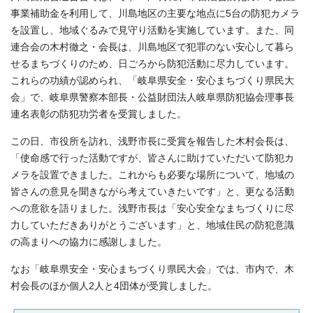
事業補助金を利用して、川島地区の主要な地点に5台の防犯カメラ
を設置し、地域ぐるみで見守り活動を実施しています。また、同
連合会の木村徹之・会長は、川島地区で犯罪のない安心して暮ら
せるまちづくりのため、日ごろから防犯活動に尽力しています。
これらの功績が認められ、「岐阜県安全・安心まちづくり県民大
会」で、岐阜県警察本部長・公益財団法人岐阜県防犯協会理事長
連名表彰の防犯功労者を受賞しました。
この日、市役所を訪れ、浅野市長に受賞を報告した木村会長は、
「使命感で行った活動ですが、皆さんに助けていただいて防犯カ
メラを設置できました。これからも必要な場所について、地域の
皆さんの意見を聞きながら考えていきたいです」と、更なる活動
への意欲を語りました。浅野市長は「安心安全なまちづくりに尽
力していただきありがとうございます」と、地域住民の防犯意識
の高まりへの協力に感謝しました。
なお「岐阜県安全・安心まちづくり県民大会」では、市内で、木
村会長のほか個人2人と4団体が受賞しました。