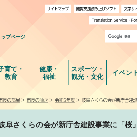
サイトマップ
閲覧支援読み上げソフト
文字サ
Translation Service
・
Fo
トップページ
子育て・
健康・
スポーツ・
イベン
教育
福祉
観光・文化
市長の部屋
>
市長の動き
>
令和5年度
> 岐阜さくらの会が新庁舎建設
岐阜さくらの会が新庁舎建設事業に「桜」