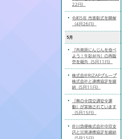
22日）
令和5年 市表彰式を開催
（4月26日）
5月
「各務原にんじんを食べ
よう！生彩弁当」の再販
売を報告（5月11日）
株式会社RIZAPグループ
株式会社と連携協定を締
結（5月11日）
「春の全国交通安全運
動」が実施されています
（5月15日）
佐川急便株式会社中京支
店と災害連携協定を締結
（5月15日）