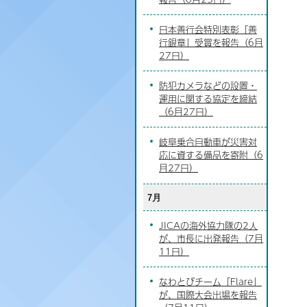
日本善行会特別表彰「善
行銀章」受賞を報告（6月
27日）
防犯カメラなどの設置・
運用に関する協定を締結
（6月27日）
岐阜乗合自動車が災害対
応に資する備品を寄附（6
月27日）
7月
JICAの海外協力隊の2人
が、市長に出発報告（7月
11日）
なわとびチーム「Flare」
が、国際大会出場を報告