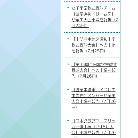
女子学童軟式野球チーム
「岐阜選抜ドリームス」
が全国大会出場を報告（7
月24日）
「中部日本地区選抜中学
軟式野球大会」への出場
を報告（7月25日）
「第43回全日本学童軟式
野球大会」への出場を報
告（7月26日）
「岐阜中濃ボーイズ」の
市内在住メンバーが全国
大会出場を報告（7月26
日）
「日本クラブユースサッ
カー選手権（U-15）大
会」出場を報告（7月26