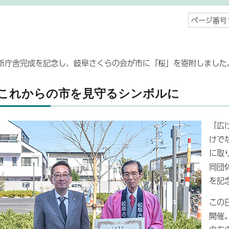
ページ番号1
新庁舎完成を記念し、岐阜さくらの会が市に「桜」を寄附しました
これからの市を見守るシンボルに
「広
けで
に取
同団
を記
この
開催