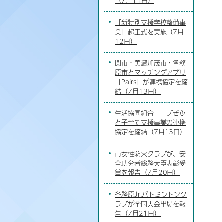
（7月11日）
「新特別支援学校整備事
業」起工式を実施（7月
12日）
関市・美濃加茂市・各務
原市とマッチングアプリ
「Pairs」が連携協定を締
結（7月13日）
生活協同組合コープぎふ
と子育て支援事業の連携
協定を締結（7月13日）
市女性防火クラブが、安
全功労者総務大臣表彰受
賞を報告（7月20日）
各務原Jr.バトミントンク
ラブが全国大会出場を報
告（7月21日）