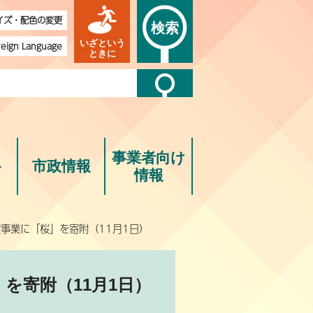
イズ・配色の変更
検索
いざという
reign Language
ときに
事業者向け
ト
市政情報
情報
事業に「桜」を寄附（11月1日）
を寄附（11月1日）