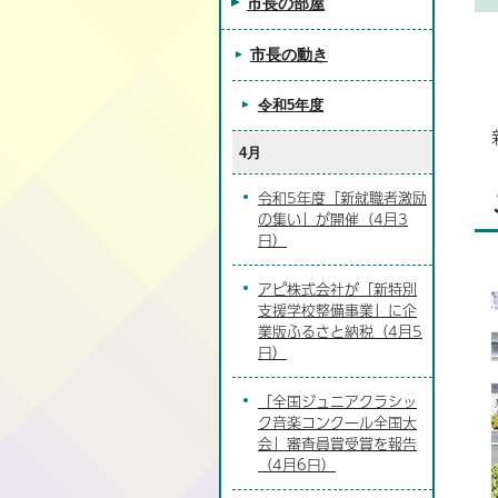
市長の部屋
市長の動き
令和5年度
4月
令和5年度「新就職者激励
の集い」が開催（4月3
日）
アピ株式会社が「新特別
支援学校整備事業」に企
業版ふるさと納税（4月5
日）
「全国ジュニアクラシッ
ク音楽コンクール全国大
会」審査員賞受賞を報告
（4月6日）