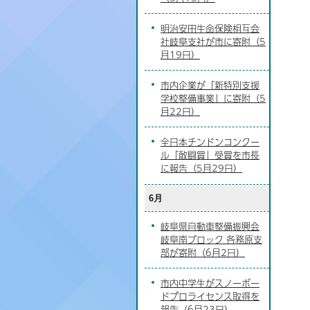
明治安田生命保険相互会
社岐阜支社が市に寄附（5
月19日）
市内企業が「新特別支援
学校整備事業」に寄附（5
月22日）
全日本チンドンコンクー
ル「敢闘賞」受賞を市長
に報告（5月29日）
6月
岐阜県自動車整備振興会
岐阜南ブロック 各務原支
部が寄附（6月2日）
市内中学生がスノーボー
ドプロライセンス取得を
報告（6月23日）