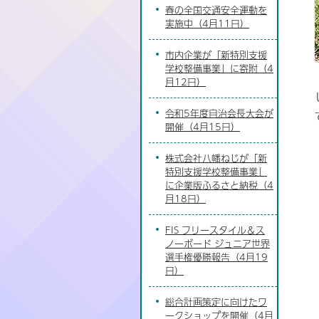
春の全国交通安全運動を
実施中（4月11日）
市内企業が「新特別支援
学校整備事業」に寄附（4
月12日）
令和5年度自治会長大会が
開催（4月15日）
株式会社八幡ねじが「新
特別支援学校整備事業」
に企業版ふるさと納税（4
月18日）
FIS フリースタイル＆ス
ノーボード ジュニア世界
選手権優勝報告（4月19
日）
総合計画策定に向けたワ
ークショップを開催（4月