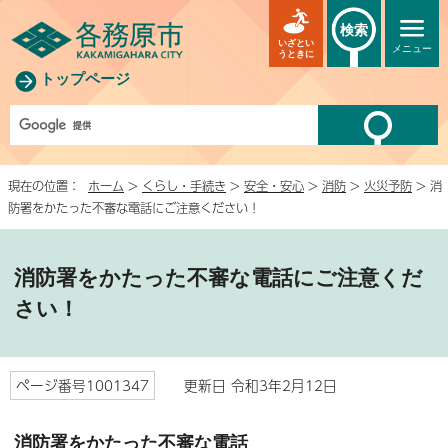
検索
いざとい
メニュー
うときに
トップページ
現在の位置：
ホーム
>
くらし・手続き
>
安全・安心
>
消防
>
火災予防
> 消
防署をかたった不審な電話にご注意ください！
消防署をかたった不審な電話にご注意くだ
さい！
ページ番号1001347
更新日 令和3年2月12日
消防署をかたった不審な電話