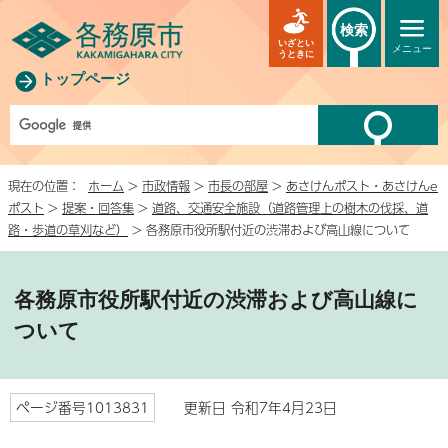
検索
いざとい
メニュー
うときに
トップページ
現在の位置：
ホーム
>
市政情報
>
市長の部屋
>
あさけんポスト・あさけんe
ポスト
>
提案・回答集
>
道路、交通安全施設（道路管理上の樹木の伐採、道
路・歩道の草刈など）
> 各務原市役所駅付近の渋滞および高山線について
各務原市役所駅付近の渋滞および高山線に
ついて
ページ番号1013831
更新日 令和7年4月23日