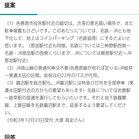
提案
（1）各務原市役所駅付近の踏切は、渋滞の悪名高い場所で、また
駐車場難もひどいです。このあたりについては、名鉄・JRとも地
下化して、地上はコインパーキング（名鉄協商）にするとよいと
思います。（那加駅付近も同様。名鉄については三柿野駅西側～
名鉄・JR那加駅の西側くらいまで、JRについては蘇原駅付近～JR
那加駅付近）
（2）JR高山線の普通列車は不要(各務原線が有れば足りる)JR岐阜
～美濃太田の区間。坂祝は旧22号のバスで代用。
（3）鵜沼駅を総合駅化。JR鵜沼駅には特急ひだ号を全部停車（美
濃太田駅付近の方からの要望もあります）名鉄については岩倉駅
～岐阜駅の直通を運行してもらいたいです。それと地下鉄鶴舞
線、上飯田線を名鉄鵜沼駅まで、延長するよう要望してくださ
い。
（令和3年12月23日受付 大塚 高史さん）
回答