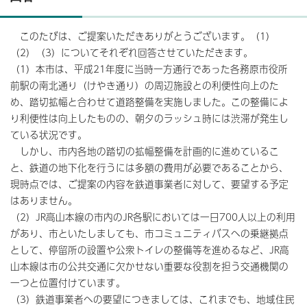
このたびは、ご提案いただきありがとうございます。（1）
（2）（3）についてそれぞれ回答させていただきます。
（1）本市は、平成21年度に当時一方通行であった各務原市役所
前駅の南北通り（けやき通り）の周辺施設との利便性向上のた
め、踏切拡幅と合わせて道路整備を実施しました。この整備によ
り利便性は向上したものの、朝夕のラッシュ時には渋滞が発生し
ている状況です。
しかし、市内各地の踏切の拡幅整備を計画的に進めているこ
と、鉄道の地下化を行うには多額の費用が必要であることから、
現時点では、ご提案の内容を鉄道事業者に対して、要望する予定
はありません。
（2）JR高山本線の市内のJR各駅においては一日700人以上の利用
があり、市といたしましても、市コミュニティバスへの乗継拠点
として、停留所の設置や公衆トイレの整備等を進めるなど、JR高
山本線は市の公共交通に欠かせない重要な役割を担う交通機関の
一つと位置付けています。
（3）鉄道事業者への要望につきましては、これまでも、地域住民