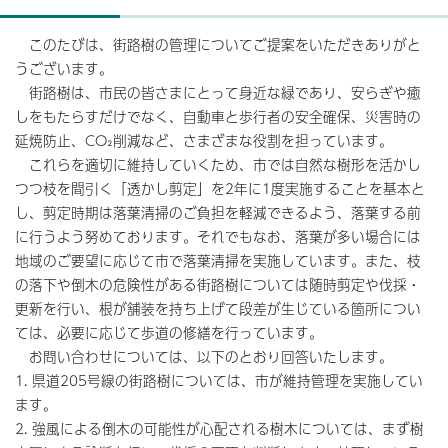
このたびは、街路樹の管理についてご提案をいただきありがと
うございます。
街路樹は、市民の皆さまにとって身近な緑であり、安らぎや癒
しをもたらすだけでなく、自動車と歩行者の安全確保、災害時の
延焼防止、CO₂削減など、さまざまな役割を担っています。
これらを適切に維持していくため、市では自然な樹形を活かし
つつ枝を間引く「透かし剪定」を2年に1度実施することを基本と
し、剪定時期は落葉清掃のご負担を軽減できるよう、落葉する前
に行うよう努めております。それでもなお、落葉が多い場合には
地域のご要望に応じて市で落葉清掃を実施しています。また、枝
の落下や倒木の危険性がある街路樹については随時剪定や伐採・
更新を行い、根が舗装を持ち上げて段差が生じている箇所につい
ては、必要に応じて歩道の修繕を行っています。
お問い合わせについては、以下のとおり回答いたします。
1. 県道205号線の街路樹については、市が維持管理を実施してい
ます。
2. 強風による倒木の可能性が心配される樹木については、まず樹