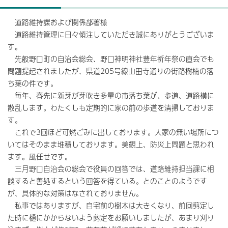
道路維持課および関係部署様
道路維持管理に日々傾注していただき誠にありがとうございま
す。
先般野口町の自治会総会、野口神明神社豊年祈年祭の直会でも
問題提起されましたが、県道205号線山田寺通りの街路樹楠の落
ち葉の件です。
毎年、春先に新芽が芽吹き多量の市落ち葉が、歩道、道路横に
散乱します。わたくしも定期的に家の前の歩道を清掃しておりま
す。
これで3回ほど可燃ごみに出しております。人家の無い場所につ
いてはそのまま堆積しております。美観上、防災上問題と思われ
ます。風任せです。
三月野口自治会の総会で役員の回答では、道路維持担当課に相
談すると善処するという回答を得ている。とのことのようです
が、具体的な対策はなされておりません。
私事ではありますが、自宅前の樹木は大きくなり、前回剪定し
た時に樋にかからないよう剪定をお願いしましたが、あまり刈り