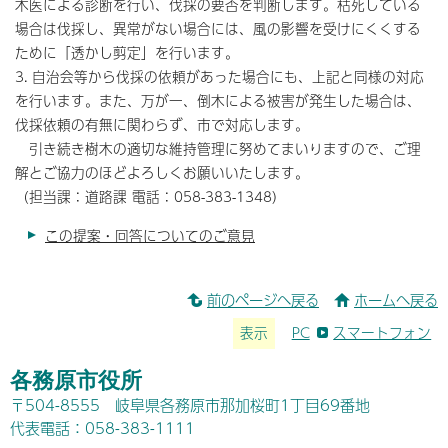
木医による診断を行い、伐採の要否を判断します。枯死している
場合は伐採し、異常がない場合には、風の影響を受けにくくする
ために「透かし剪定」を行います。
3. 自治会等から伐採の依頼があった場合にも、上記と同様の対応
を行います。また、万が一、倒木による被害が発生した場合は、
伐採依頼の有無に関わらず、市で対応します。
引き続き樹木の適切な維持管理に努めてまいりますので、ご理
解とご協力のほどよろしくお願いいたします。
（担当課：道路課 電話：058-383-1348）
この提案・回答についてのご意見
前のページへ戻る
ホームへ戻る
表示
PC
スマートフォン
各務原市役所
〒504-8555 岐阜県各務原市那加桜町1丁目69番地
代表電話：058-383-1111