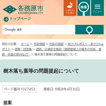
検索
いざとい
メニュー
うときに
トップページ
現在の位置：
ホーム
>
市政情報
>
市長の部屋
>
あさけんポスト・あさけんe
ポスト
>
提案・回答集
>
道路、交通安全施設（道路管理上の樹木の伐採、道
路・歩道の草刈など）
> 樹木落ち葉等の問題提起について
樹木落ち葉等の問題提起について
ページ番号1027453
更新日 令和8年4月30日
提案