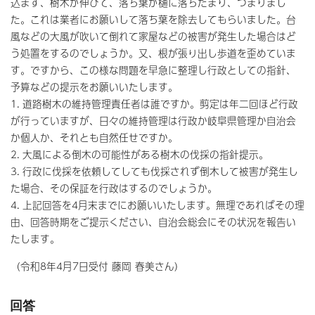
込まず、樹木が伸びて、落ち葉が樋に落ちたまり、つまりまし
た。これは業者にお願いして落ち葉を除去してもらいました。台
風などの大風が吹いて倒れて家屋などの被害が発生した場合はど
う処置をするのでしょうか。又、根が張り出し歩道を歪めていま
す。ですから、この様な問題を早急に整理し行政としての指針、
予算などの提示をお願いいたします。
1. 道路樹木の維持管理責任者は誰ですか。剪定は年二回ほど行政
が行っていますが、日々の維持管理は行政か岐阜県管理か自治会
か個人か、それとも自然任せですか。
2. 大風による倒木の可能性がある樹木の伐採の指針提示。
3. 行政に伐採を依頼してしても伐採されず倒木して被害が発生し
た場合、その保証を行政はするのでしょうか。
4. 上記回答を4月末までにお願いいたします。無理であればその理
由、回答時期をご提示ください、自治会総会にその状況を報告い
たします。
（令和8年4月7日受付 藤岡 春美さん）
回答