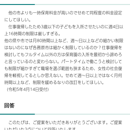
他の市よりも一時保育料金が高いのでせめて同程度の料金設定
にしてほしい。
仕事復帰したため3歳以下の子どもを入所させたいのに週4日以
上16時間の制限は厳しすぎる。
他の県や市では月80時間以上など、週～日以上などの細かい制限
はないのになぜ各務原市は細かく制限しているのか？仕事復帰を
検討してもフルタイム以外の方は保育園の入所を最初から諦めろ
と言っているのと変わらない。パートタイムで働こうと検討して
も制限が細かすぎて職場を選ぶ範囲も狭まるため、女性の社会復
帰を軽視してるとしか思えない。せめて週～日以上ではなく月何
時間以上など、制限を緩めるなりの改訂をしてほしい。
（令和5年4月14日受付）
回答
このたびは、ご提案をいただきありがとうございます。ご提案
いただいた2点について回答いたします。