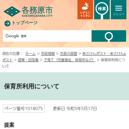
検索
いざとい
メニュー
うときに
トップページ
現在の位置：
ホーム
>
市政情報
>
市長の部屋
>
あさけんポスト・あさけんe
ポスト
>
提案・回答集
>
子育て（児童福祉、保育所など）
> 保育所利用につ
いて
保育所利用について
ページ番号1018075
更新日 令和5年5月17日
提案