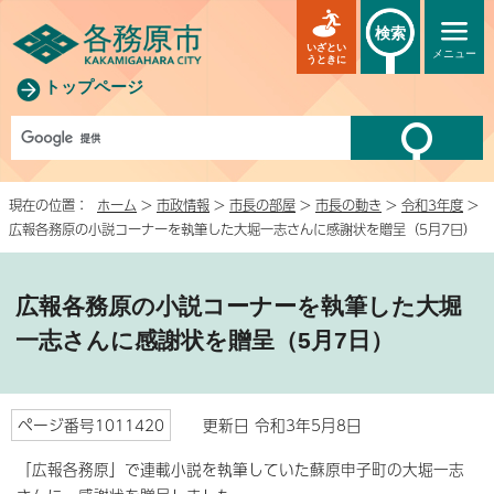
検索
いざとい
メニュー
うときに
トップページ
現在の位置：
ホーム
>
市政情報
>
市長の部屋
>
市長の動き
>
令和3年度
>
広報各務原の小説コーナーを執筆した大堀一志さんに感謝状を贈呈（5月7日）
広報各務原の小説コーナーを執筆した大堀
一志さんに感謝状を贈呈（5月7日）
ページ番号1011420
更新日 令和3年5月8日
「広報各務原」で連載小説を執筆していた蘇原申子町の大堀一志