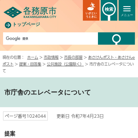
検索
いざとい
メニュー
うときに
トップページ
現在の位置：
ホーム
>
市政情報
>
市長の部屋
>
あさけんポスト・あさけんe
ポスト
>
提案・回答集
>
公共施設（公園除く）
> 市庁舎のエレベータについ
て
市庁舎のエレベータについて
ページ番号1024044
更新日 令和7年4月23日
提案