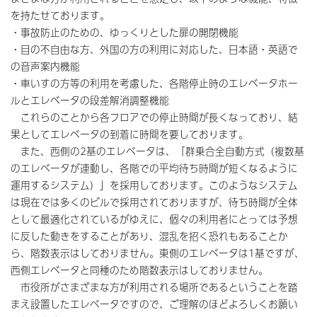
を持たせております。
・事故防止のための、ゆっくりとした扉の開閉機能
・目の不自由な方、外国の方の利用に対応した、日本語・英語で
の音声案内機能
・車いすの方等の利用を考慮した、各階停止時のエレベータホー
ルとエレベータの段差解消調整機能
これらのことから各フロアでの停止時間が長くなっており、結
果としてエレベータの到着に時間を要しております。
また、西側の2基のエレベータは、「群乗合全自動方式（複数基
のエレベータが連動し、各階での平均待ち時間が短くなるように
運用するシステム）」を採用しております。このようなシステム
は現在では多くのビルで採用されておりますが、待ち時間が全体
として最適化されているがゆえに、個々の利用者にとっては予想
に反した動きをすることがあり、混乱を招く恐れもあることか
ら、階数表示はしておりません。東側のエレベータは1基ですが、
西側エレベータと同種のため階数表示はしておりません。
市役所がさまざまな方が利用される場所であるということを踏
まえ設置したエレベータですので、ご理解のほどよろしくお願い