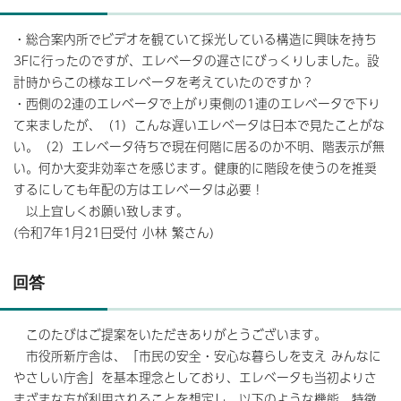
・総合案内所でビデオを観ていて採光している構造に興味を持ち
3Fに行ったのですが、エレベータの遅さにびっくりしました。設
計時からこの様なエレベータを考えていたのですか？
・西側の2連のエレベータで上がり東側の1連のエレベータで下り
て来ましたが、（1）こんな遅いエレベータは日本で見たことがな
い。（2）エレベータ待ちで現在何階に居るのか不明、階表示が無
い。何か大変非効率さを感じます。健康的に階段を使うのを推奨
するにしても年配の方はエレベータは必要！
以上宜しくお願い致します。
(令和7年1月21日受付 小林 繁さん)
回答
このたびはご提案をいただきありがとうございます。
市役所新庁舎は、「市民の安全・安心な暮らしを支え みんなに
やさしい庁舎」を基本理念としており、エレベータも当初よりさ
まざまな方が利用されることを想定し、以下のような機能、特徴