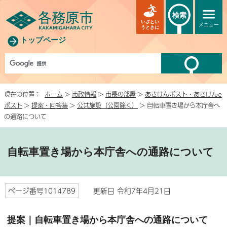
検索
いざとい
メニュー
うときに
トップページ
現在の位置：
ホーム
>
市政情報
>
市長の部屋
>
あさけんポスト・あさけんe
ポスト
>
提案・回答集
>
公共施設（公園除く）
> 自転車置き場から本庁舎へ
の通路について
自転車置き場から本庁舎への通路について
ページ番号1014789
更新日 令和7年4月21日
提案｜自転車置き場から本庁舎への通路について