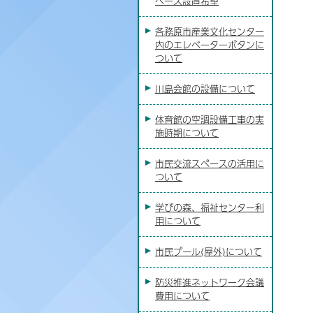
ペース設置希望
各務原市産業文化センター
内のエレベーターボタンに
ついて
川島会館の設備について
体育館の空調設備工事の実
施時期について
市民交流スペースの活用に
ついて
学びの森、福祉センター利
用について
市民プール(屋外)について
防災推進ネットワーク会議
費用について