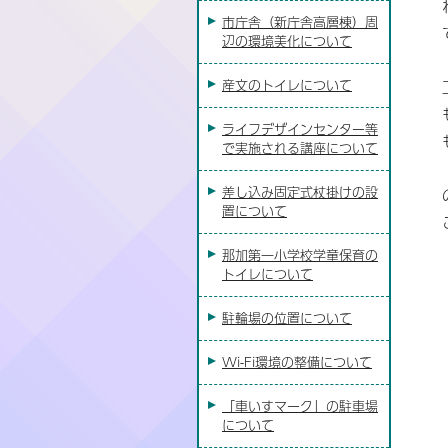
市庁舎（新庁舎高層棟）周
辺の環境美化について
産文のトイレについて
ライフデザインセンター等
で実施される講座について
差し込み固定式杖掛けの設
置について
那加第一小学校学童保育の
トイレについて
駐輪場の位置について
Wi-Fi環境の整備について
「車いすマーク」の駐車場
について