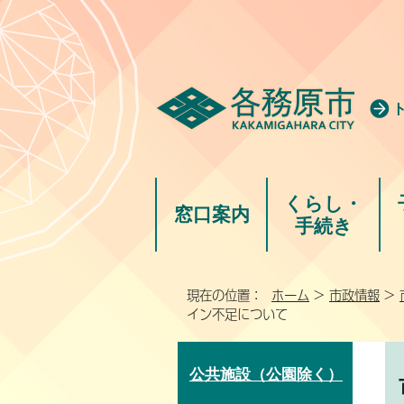
くらし・
窓口案内
手続き
現在の位置：
ホーム
>
市政情報
>
イン不足について
公共施設（公園除く）