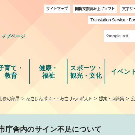
サイトマップ
閲覧支援読み上げソフト
文字サ
Translation Service
・
Fo
トップページ
子育て・
健康・
スポーツ・
イベン
教育
福祉
観光・文化
市長の部屋
>
あさけんポスト・あさけんeポスト
>
提案・回答集
>
公
市庁舎内のサイン不足について