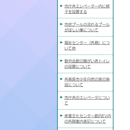
市庁舎エレベーター内に椅
子を設置する
市民プールの流れるプール
がほしい事について
福祉センター（各務）につ
いて他
勤労会館の障がい者トイレ
の設置について
各務原市少年自然の家の施
設について
市庁舎のエレベータについ
て
産業文化センター館内EV内
の各階案内表記について