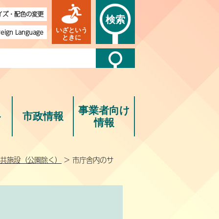
イズ・配色の変更
検索
いざという
reign Language
ときに
事業者向け
ト
市政情報
情報
共施設（公園除く）
> 市庁舎内のサ