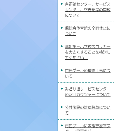
各福祉センター、サービス
センター、空き部屋の開放
について
現総合体育館の全面休止に
ついて
那加第三小学校のロッカー
を大きくすることを検討し
てください！
市民プールの補修工事につ
いて
みどり坂サービスセンター
の窓口カウンターについて
公共施設の雑草除草につい
て
市民プールに家族更衣室ス