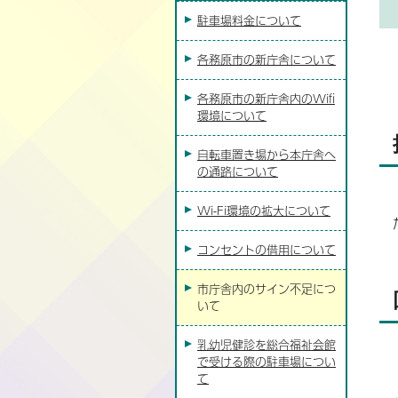
駐車場料金について
各務原市の新庁舎について
各務原市の新庁舎内のWifi
環境について
自転車置き場から本庁舎へ
の通路について
Wi-Fi環境の拡大について
コンセントの借用について
市庁舎内のサイン不足につ
いて
乳幼児健診を総合福祉会館
で受ける際の駐車場につい
て