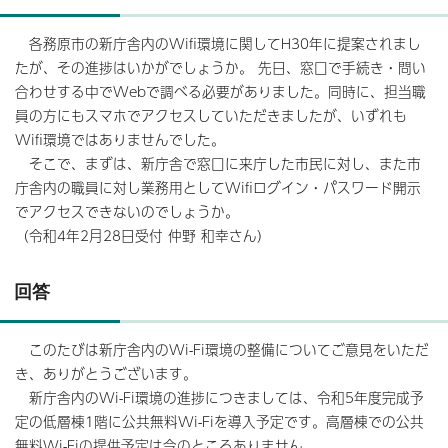
各務原市の新庁舎内のWifi環境に関してH30年に提案されまし
たが、その進捗はいかがでしょうか。 先日、窓口で手続き・問い
合わせする中でWebで調べる必要がありました。同時に、担当職
員の方にもスマホでアクセスしていただきましたが、いずれも
Wifi環境ではありませんでした。
そこで、まずは、新庁舎で窓口に来庁した市民に対し、また市
庁舎内の職員に対し業務用としてWifiログイン・パスワード開示
でアクセスできないのでしょうか。
（令和4年2月28日受付 仲野 和幸さん）
回答
このたびは新庁舎内のWi-Fi環境の整備についてご意見をいただ
き、ありがとうございます。
新庁舎内のWi-Fi環境の進捗につきましては、令和5年度完成予
定の低層棟1階に公共無料Wi-Fiを導入予定です。高層棟での公共
無料Wi-Fiの提供予定は今のところありません。