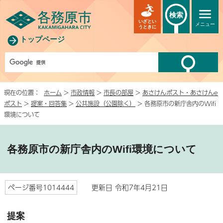
検索
いざとい
メニュー
うときに
トップページ
現在の位置：
ホーム
>
市政情報
>
市長の部屋
>
あさけんポスト・あさけんe
ポスト
>
提案・回答集
>
公共施設（公園除く）
> 各務原市の新庁舎内のWifi
環境について
各務原市の新庁舎内のWifi環境について
ページ番号1014444
更新日 令和7年4月21日
提案