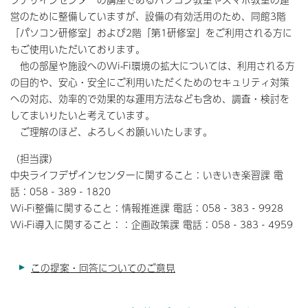
営のために整備していますが、設備の有効活用のため、同館3階
「パソコン研修室」および2階「第1研修室」をご利用される方に
もご使用いただいております。
他の部屋や施設へのWi-Fi環境の拡大については、利用される方
の目的や、安心・安全にご利用いただくためのセキュリティ対策
への対応、効率的で効果的な運用方法なども含め、調査・検討を
してまいりたいと考えています。
ご理解のほど、よろしくお願いいたします。
（担当課）
中央ライフデザインセンターに関すること：いきいき楽習課 電
話：058‐389‐1820
Wi-Fi整備に関すること：情報推進課 電話：058‐383‐9928
Wi-Fi導入に関すること：：企画政策課 電話：058‐383‐4959
この提案・回答についてのご意見