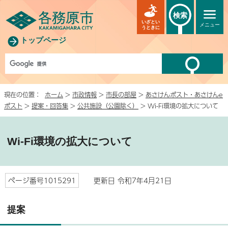
検索
いざとい
メニュー
うときに
トップページ
現在の位置：
ホーム
>
市政情報
>
市長の部屋
>
あさけんポスト・あさけんe
ポスト
>
提案・回答集
>
公共施設（公園除く）
> Wi-Fi環境の拡大について
Wi-Fi環境の拡大について
ページ番号1015291
更新日 令和7年4月21日
提案