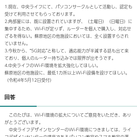
1.現在、中央ライフにて、パソコンサークルとして活動し、認定も
受けて利用させてもらっております。
2.角部屋には、既に設置されていますが、（土曜日）（日曜日）に
集中するため、Wi-Fiが足りず、ルーターを個人で購入し、対応せ
ざるを得ない。蘇原地区の他施設においては、全く設置すらされ
ていません。
3.今秋から、“5G対応”と称して、適応能力が半減する話も出て来
ており、個人のルーター持ち込みでは限界が出そうです。
4.中央ライフのWi-Fi環境を拡大強化してほしい。
蘇原地区の他施設に、最低1カ所以上Wi-Fi設備を設けてほしい。
（令和4年5月12日受付）
回答
このたびは、Wi-Fi環境の拡大についてご意見をいただき、あり
がとうございます。
中央ライフデザインセンターのWi-Fi環境につきましては、ライ
フデザインセンターの講座であるパソコン教室やスマホ教室の運