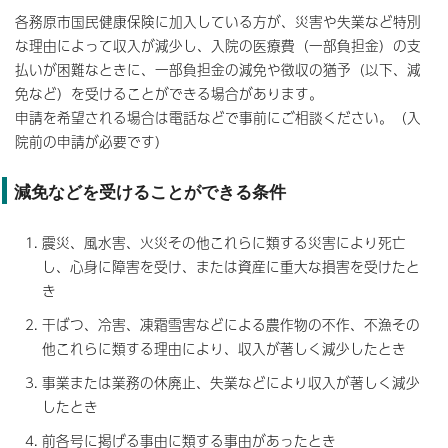
各務原市国民健康保険に加入している方が、災害や失業など特別
な理由によって収入が減少し、入院の医療費（一部負担金）の支
払いが困難なときに、一部負担金の減免や徴収の猶予（以下、減
免など）を受けることができる場合があります。
申請を希望される場合は電話などで事前にご相談ください。（入
院前の申請が必要です）
減免などを受けることができる条件
震災、風水害、火災その他これらに類する災害により死亡
し、心身に障害を受け、または資産に重大な損害を受けたと
き
干ばつ、冷害、凍霜雪害などによる農作物の不作、不漁その
他これらに類する理由により、収入が著しく減少したとき
事業または業務の休廃止、失業などにより収入が著しく減少
したとき
前各号に掲げる事由に類する事由があったとき