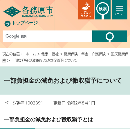
検索
いざとい
メニュー
うときに
トップページ
現在の位置：
ホーム
>
健康・福祉
>
健康保険・年金・介護保険
>
国民健康保
険
> 一部負担金の減免および徴収猶予について
一部負担金の減免および徴収猶予について
ページ番号1002391
更新日 令和2年8月1日
一部負担金の減免および徴収猶予とは