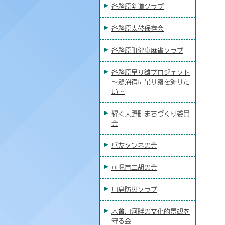
各務原剣道クラブ
各務原太鼓保存会
各務原町健康麻雀クラブ
各務原吊り雛プロジェクト
～鵜沼宿に吊り雛を飾りた
い～
耀く大野町まちづくり委員
会
岳友タンネの会
可児市二胡の会
川島防災クラブ
木曾川河畔の文化的景観を
守る会