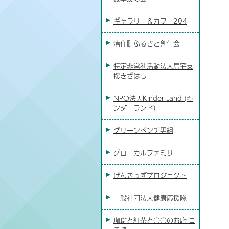
ギャラリー＆カフェ204
清住町ふるさと創生会
特定非営利活動法人居宅支
援きざはし
NPO法人Kinder Land (キ
ンダーランド)
グリーンベンチ男組
グローカルファミリー
げんきっずプロジェクト
一般社団法人健康応援隊
珈琲と紅茶と○○のお店 コ