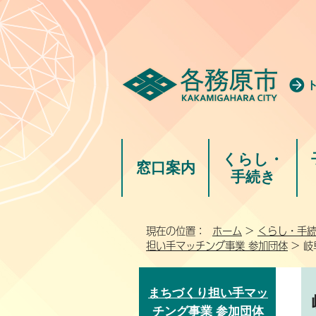
くらし・
窓口案内
手続き
現在の位置：
ホーム
>
くらし・手
担い手マッチング事業 参加団体
> 
まちづくり担い手マッ
チング事業 参加団体