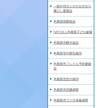
一般社団法人かかみがはら
暮らし委員会
各務原国際協会
NPO法人各務原子ども劇場
各務原市観光協会
各務原室内管弦楽団
各務原市フレイル予防健康
会
各務原市民合唱団
各務原市民踊連盟
各務原市ラジオ体操連盟