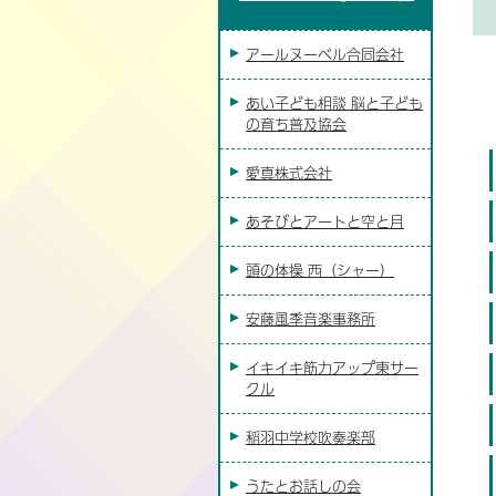
アールヌーベル合同会社
あい子ども相談 脳と子ども
の育ち普及協会
愛真株式会社
あそびとアートと空と月
頭の体操 西（シャー）
安藤風季音楽事務所
イキイキ筋力アップ東サー
クル
稲羽中学校吹奏楽部
うたとお話しの会