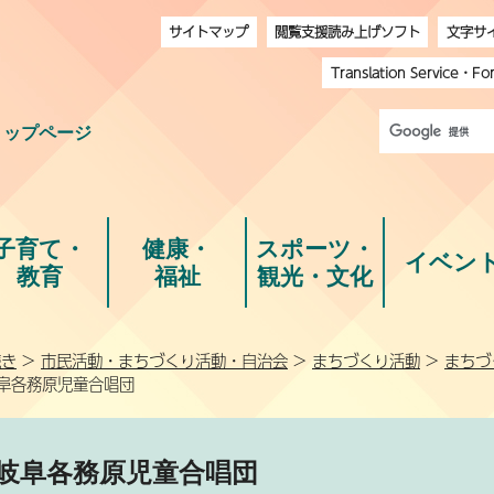
サイトマップ
閲覧支援読み上げソフト
文字サ
Translation Service
・
Fo
トップページ
子育て・
健康・
スポーツ・
イベン
教育
福祉
観光・文化
続き
>
市民活動・まちづくり活動・自治会
>
まちづくり活動
>
まちづ
岐阜各務原児童合唱団
岐阜各務原児童合唱団