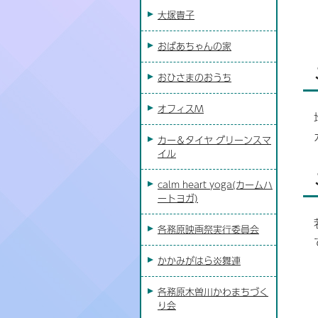
大塚貴子
おばあちゃんの家
おひさまのおうち
オフィスM
カー＆タイヤ グリーンスマ
イル
calm heart yoga(カームハ
ートヨガ)
各務原映画祭実行委員会
かかみがはら炎舞連
各務原木曽川かわまちづく
り会