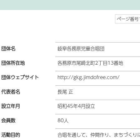
ページ番号1
団体名
岐阜各務原児童合唱団
団体所在地
各務原市尾崎北町2丁目13番地
団体ウェブサイト
http://gkg.jimdofree.com/
代表者名
長尾 正
設立年月
昭和45年4月設立
会員数
80人
活動目的
合唱を通して、仲間作り、まちづくり