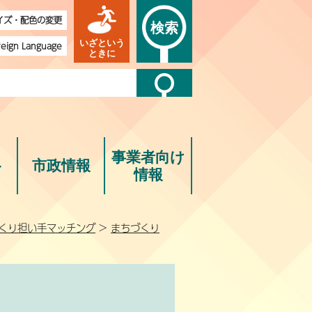
イズ・配色の変更
検索
いざという
reign Language
ときに
事業者向け
ト
市政情報
情報
くり担い手マッチング
>
まちづくり