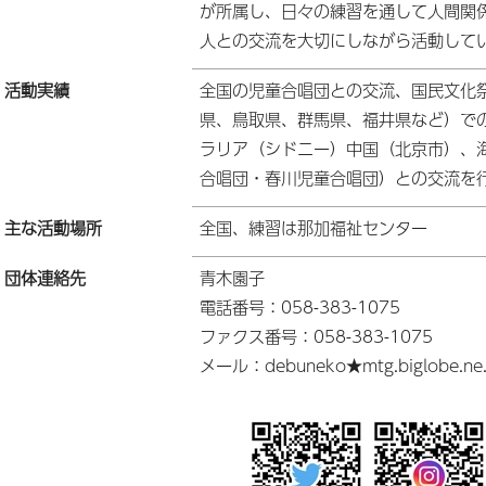
が所属し、日々の練習を通して人間関
人との交流を大切にしながら活動して
活動実績
全国の児童合唱団との交流、国民文化
県、鳥取県、群馬県、福井県など）で
ラリア（シドニー）中国（北京市）、
合唱団・春川児童合唱団）との交流を
主な活動場所
全国、練習は那加福祉センター
団体連絡先
青木園子
電話番号：058-383-1075
ファクス番号：058-383-1075
メール：debuneko★mtg.biglobe.