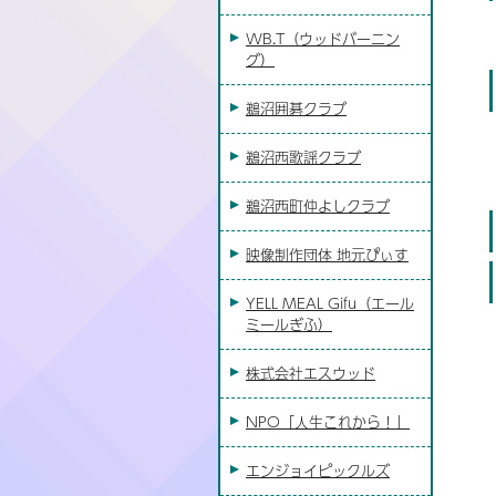
WB.T（ウッドバーニン
グ）
鵜沼囲碁クラブ
鵜沼西歌謡クラブ
鵜沼西町仲よしクラブ
映像制作団体 地元ぴぃす
YELL MEAL Gifu（エール
ミールぎふ）
株式会社エスウッド
NPO「人生これから！」
エンジョイピックルズ