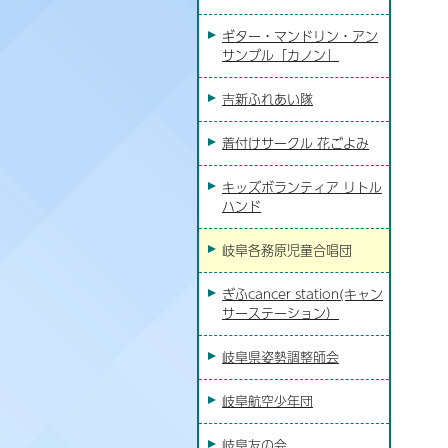
ギター・マンドリン・アン
サンブル「カノン」
吉新ふれあい隊
着付けサークル 花ごよみ
キッズボランティア リトル
ハンド
岐阜各務原児童合唱団
ぎふcancer station(キャン
サーステーション）
岐阜県姿勢調整師会
岐阜航空少年団
岐阜友の会