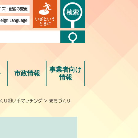
イズ・配色の変更
検索
いざという
reign Language
ときに
事業者向け
ト
市政情報
情報
くり担い手マッチング
>
まちづくり