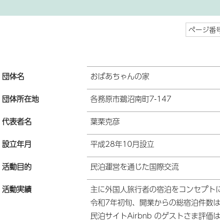
ページ番号
団体名
おばあちゃんの家
団体所在地
各務原市鵜沼南町7-147
代表者名
葉栗克彦
設立年月
平成28年10月設立
活動目的
民泊運営を通じた国際交流
活動実績
主に外国人旅行者の宿泊をコンセプト
令和7年初旬、開業からの総宿泊件数は
民泊サイトAirbnb のゲストさま評価