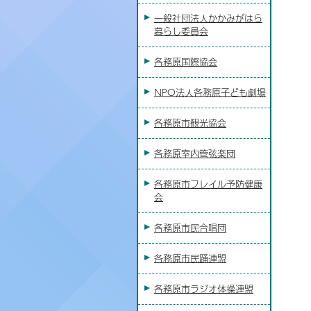
一般社団法人かかみがはら
暮らし委員会
各務原国際協会
NPO法人各務原子ども劇場
各務原市観光協会
各務原室内管弦楽団
各務原市フレイル予防健康
会
各務原市民合唱団
各務原市民踊連盟
各務原市ラジオ体操連盟