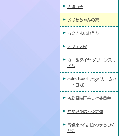
大塚貴子
おばあちゃんの家
おひさまのおうち
オフィスM
カー＆タイヤ グリーンスマ
イル
calm heart yoga(カームハ
ートヨガ)
各務原映画祭実行委員会
かかみがはら炎舞連
各務原木曽川かわまちづく
り会