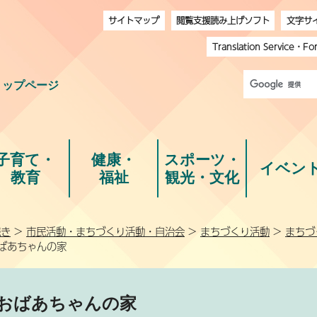
サイトマップ
閲覧支援読み上げソフト
文字サ
Translation Service
・
Fo
トップページ
子育て・
健康・
スポーツ・
イベン
教育
福祉
観光・文化
続き
>
市民活動・まちづくり活動・自治会
>
まちづくり活動
>
まちづ
おばあちゃんの家
おばあちゃんの家