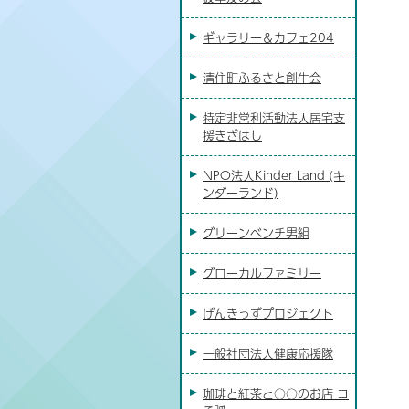
ギャラリー＆カフェ204
清住町ふるさと創生会
特定非営利活動法人居宅支
援きざはし
NPO法人Kinder Land (キ
ンダーランド)
グリーンベンチ男組
グローカルファミリー
げんきっずプロジェクト
一般社団法人健康応援隊
珈琲と紅茶と○○のお店 コ