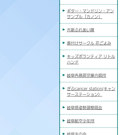
ギター・マンドリン・アン
サンブル「カノン」
吉新ふれあい隊
着付けサークル 花ごよみ
キッズボランティア リトル
ハンド
岐阜各務原児童合唱団
ぎふcancer station(キャン
サーステーション）
岐阜県姿勢調整師会
岐阜航空少年団
岐阜友の会