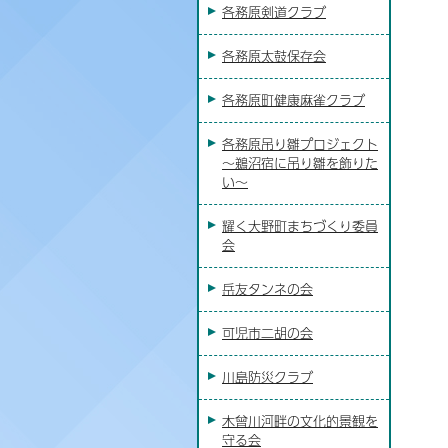
各務原剣道クラブ
各務原太鼓保存会
各務原町健康麻雀クラブ
各務原吊り雛プロジェクト
～鵜沼宿に吊り雛を飾りた
い～
耀く大野町まちづくり委員
会
岳友タンネの会
可児市二胡の会
川島防災クラブ
木曾川河畔の文化的景観を
守る会