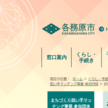
くらし・
窓口案内
手続き
現在の位置：
ホーム
>
くらし・手
担い手マッチング事業 参加団体
> 
まちづくり担い手マッ
チング事業 参加団体