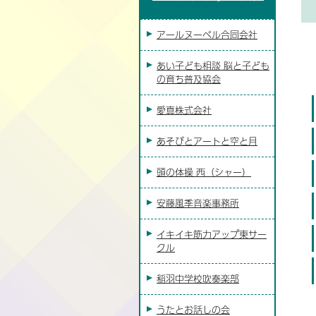
アールヌーベル合同会社
あい子ども相談 脳と子ども
の育ち普及協会
愛真株式会社
あそびとアートと空と月
頭の体操 西（シャー）
安藤風季音楽事務所
イキイキ筋力アップ東サー
クル
稲羽中学校吹奏楽部
うたとお話しの会