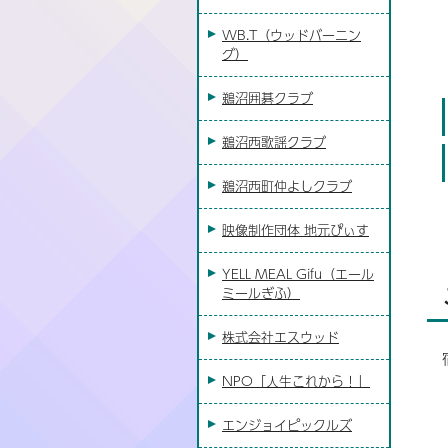
WB.T（ウッドバーニン
グ）
鵜沼囲碁クラブ
鵜沼西歌謡クラブ
鵜沼西町仲よしクラブ
映像制作団体 地元ぴぃす
YELL MEAL Gifu（エール
ミールぎふ）
株式会社エスウッド
NPO「人生これから！」
エンジョイピックルズ