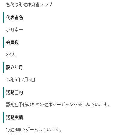
各務原町健康麻雀クラブ
代表者名
小野幸一
会員数
84人
設立年月
令和5年7月5日
活動目的
認知症予防のための健康マージャンを楽しんでいます。
活動実績
毎週4卓でゲームしています。