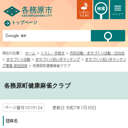
検索
いざとい
メニュー
うときに
トップページ
現在の位置：
ホーム
>
くらし・手続き
>
市民活動・まちづくり活動・自治会
>
まちづくり活動
>
まちづくり担い手マッチング
>
まちづくり担い手マッチン
グ事業 参加団体
> 各務原町健康麻雀クラブ
各務原町健康麻雀クラブ
ページ番号1019124
更新日 令和7年1月30日
団体名