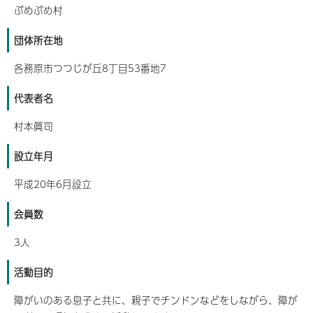
ぷめぷめ村
団体所在地
各務原市つつじが丘8丁目53番地7
代表者名
村本眞司
設立年月
平成20年6月設立
会員数
3人
活動目的
障がいのある息子と共に、親子でチンドンなどをしながら、障が