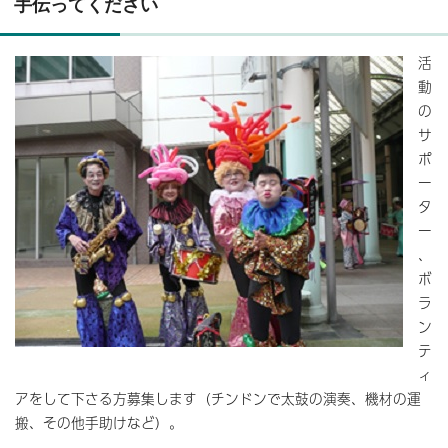
手伝ってください
活
動
の
サ
ポ
ー
タ
ー
、
ボ
ラ
ン
テ
ィ
アをして下さる方募集します（チンドンで太鼓の演奏、機材の運
搬、その他手助けなど）。