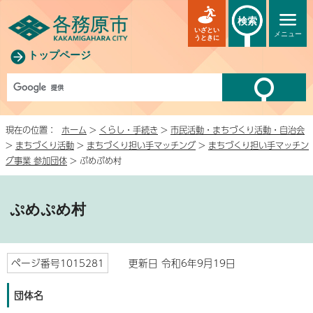
検索
いざとい
メニュー
うときに
トップページ
現在の位置：
ホーム
>
くらし・手続き
>
市民活動・まちづくり活動・自治会
>
まちづくり活動
>
まちづくり担い手マッチング
>
まちづくり担い手マッチン
グ事業 参加団体
> ぷめぷめ村
ぷめぷめ村
ページ番号1015281
更新日 令和6年9月19日
団体名