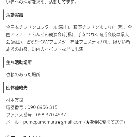
い者への理解を求め、活動してます。
活動実績
全日本チンドンコンクール(富山)、萩野チンドンまつり(一宮)、全
国アマチュアちんどん競演会(前橋)、手をつなぐ育成会岐阜県大
会(高山)、ぎふSHOWフェスタ、福祉フェスティバル、障がい者
施設のお祭、町内のイベントなどに出演
主な活動場所
依頼のあった場所
団体連絡先
村本眞司
電話番号：090-8956-3151
ファクス番号：058-370-4537
メール：pumepumemura★gmail.com (★を@に変えて送信)