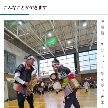
こんなことができます
腹
話
術
・
チ
ン
ド
ン
・
朗
読
が
で
き
ま