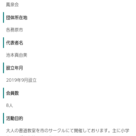
鳳泉会
団体所在地
各務原市
代表者名
池本真由美
設立年月
2019年9月設立
会員数
8人
活動目的
大人の書道教室を市のサークルにて開催しております。主に小学