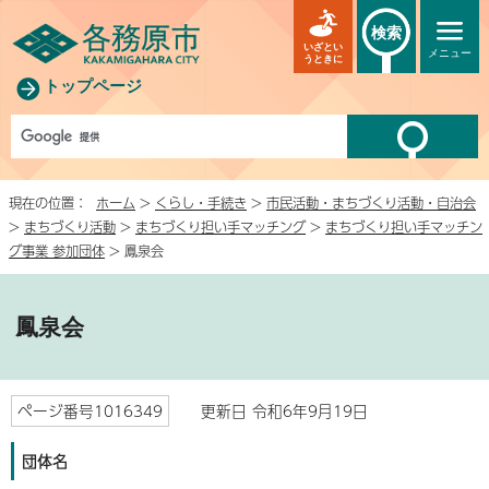
検索
いざとい
メニュー
うときに
トップページ
現在の位置：
ホーム
>
くらし・手続き
>
市民活動・まちづくり活動・自治会
>
まちづくり活動
>
まちづくり担い手マッチング
>
まちづくり担い手マッチン
グ事業 参加団体
> 鳳泉会
鳳泉会
ページ番号1016349
更新日 令和6年9月19日
団体名