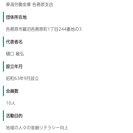
東海労働金庫 各務原支店
団体所在地
各務原市鵜沼各務原町1丁目244番地の3
代表者名
樋口 敏弘
設立年月
昭和63年9月設立
会員数
10人
活動目的
地域の人々の金融リテラシー向上