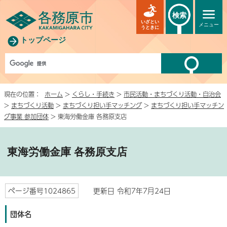
検索
いざとい
メニュー
うときに
トップページ
現在の位置：
ホーム
>
くらし・手続き
>
市民活動・まちづくり活動・自治会
>
まちづくり活動
>
まちづくり担い手マッチング
>
まちづくり担い手マッチン
グ事業 参加団体
> 東海労働金庫 各務原支店
東海労働金庫 各務原支店
ページ番号1024865
更新日 令和7年7月24日
団体名