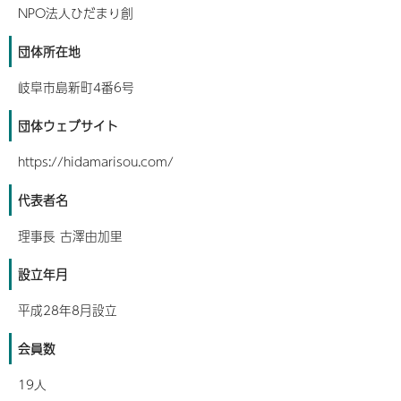
NPO法人ひだまり創
団体所在地
岐阜市島新町4番6号
団体ウェブサイト
https://hidamarisou.com/
代表者名
理事長 古澤由加里
設立年月
平成28年8月設立
会員数
19人