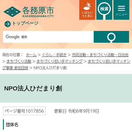
検索
いざとい
メニュー
うときに
トップページ
現在の位置：
ホーム
>
くらし・手続き
>
市民活動・まちづくり活動・自治会
>
まちづくり活動
>
まちづくり担い手マッチング
>
まちづくり担い手マッチン
グ事業 参加団体
> NPO法人ひだまり創
NPO法人ひだまり創
ページ番号1017856
更新日 令和6年9月19日
団体名