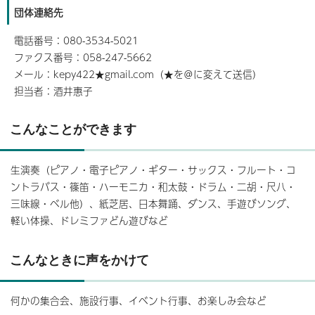
団体連絡先
電話番号：080-3534-5021
ファクス番号：058-247-5662
メール：kepy422★gmail.com（★を＠に変えて送信）
担当者：酒井惠子
こんなことができます
生演奏（ピアノ・電子ピアノ・ギター・サックス・フルート・コ
ントラバス・篠笛・ハーモニカ・和太鼓・ドラム・二胡・尺八・
三味線・ベル他）、紙芝居、日本舞踊、ダンス、手遊びソング、
軽い体操、ドレミファどん遊びなど
こんなときに声をかけて
何かの集合会、施設行事、イベント行事、お楽しみ会など