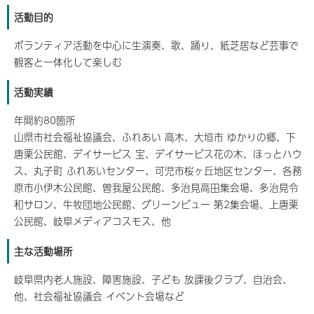
活動目的
ボランティア活動を中心に生演奏、歌、踊り、紙芝居など芸事で
観客と一体化して楽しむ
活動実績
年間約80箇所
山県市社会福祉協議会、ふれあい 高木、大垣市 ゆかりの郷、下
唐栗公民館、デイサービス 宝、デイサービス花の木、ほっとハウ
ス、丸子町 ふれあいセンター、可児市桜ヶ丘地区センター、各務
原市小伊木公民館、曽我屋公民館、多治見高田集会場、多治見令
和サロン、牛牧団地公民館、グリーンビュー 第2集会場、上唐栗
公民館、岐阜メディアコスモス、他
主な活動場所
岐阜県内老人施設、障害施設、子ども 放課後クラブ、自治会、
他、社会福祉協議会 イベント会場など