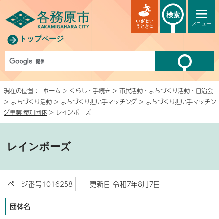
検索
いざとい
メニュー
うときに
トップページ
現在の位置：
ホーム
>
くらし・手続き
>
市民活動・まちづくり活動・自治会
>
まちづくり活動
>
まちづくり担い手マッチング
>
まちづくり担い手マッチン
グ事業 参加団体
> レインボーズ
レインボーズ
ページ番号1016258
更新日 令和7年8月7日
団体名