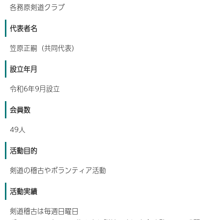
各務原剣道クラブ
代表者名
笠原正嗣（共同代表）
設立年月
令和6年9月設立
会員数
49人
活動目的
剣道の稽古やボランティア活動
活動実績
剣道稽古は毎週日曜日