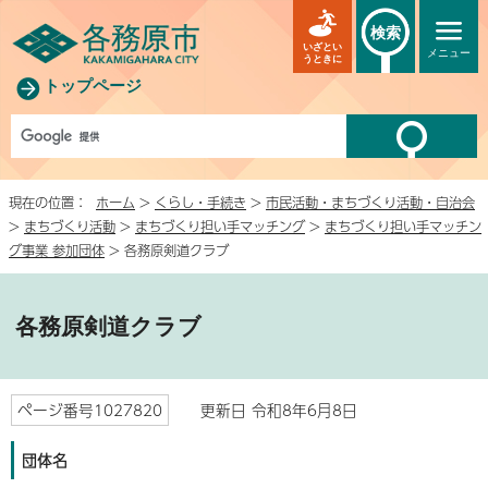
検索
いざとい
メニュー
うときに
トップページ
現在の位置：
ホーム
>
くらし・手続き
>
市民活動・まちづくり活動・自治会
>
まちづくり活動
>
まちづくり担い手マッチング
>
まちづくり担い手マッチン
グ事業 参加団体
> 各務原剣道クラブ
各務原剣道クラブ
ページ番号1027820
更新日 令和8年6月8日
団体名