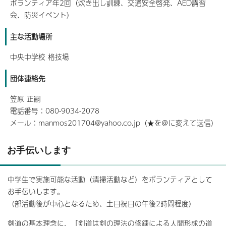
ボランティア年2回（炊き出し訓練、交通安全啓発、AED講習
会、防災イベント）
主な活動場所
中央中学校 格技場
団体連絡先
笠原 正嗣
電話番号：080-9034-2078
メール：manmos201704@yahoo.co.jp（★を＠に変えて送信）
お手伝いします
中学生で実施可能な活動（清掃活動など）をボランティアとして
お手伝いします。
（部活動後が中心となるため、土日祝日の午後2時間程度）
剣道の基本理念に、「剣道は剣の理法の修錬による人間形成の道