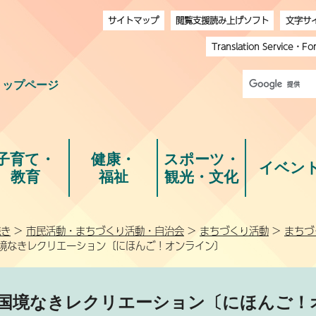
サイトマップ
閲覧支援読み上げソフト
文字サ
Translation Service
・
Fo
トップページ
子育て・
健康・
スポーツ・
イベン
教育
福祉
観光・文化
続き
>
市民活動・まちづくり活動・自治会
>
まちづくり活動
>
まちづ
国境なきレクリエーション〔にほんご！オンライン〕
国境なきレクリエーション〔にほんご！