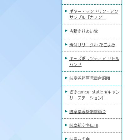
ギター・マンドリン・アン
サンブル「カノン」
吉新ふれあい隊
着付けサークル 花ごよみ
キッズボランティア リトル
ハンド
岐阜各務原児童合唱団
ぎふcancer station(キャン
サーステーション）
岐阜県姿勢調整師会
岐阜航空少年団
岐阜友の会