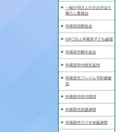
一般社団法人かかみがはら
暮らし委員会
各務原国際協会
NPO法人各務原子ども劇場
各務原市観光協会
各務原室内管弦楽団
各務原市フレイル予防健康
会
各務原市民合唱団
各務原市民踊連盟
各務原市ラジオ体操連盟