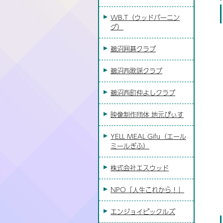
WB.T（ウッドバーニン
グ）
鵜沼囲碁クラブ
鵜沼西歌謡クラブ
鵜沼西町仲よしクラブ
映像制作団体 地元ぴぃす
YELL MEAL Gifu（エール
ミールぎふ）
株式会社エスウッド
NPO「人生これから！」
エンジョイピックルズ