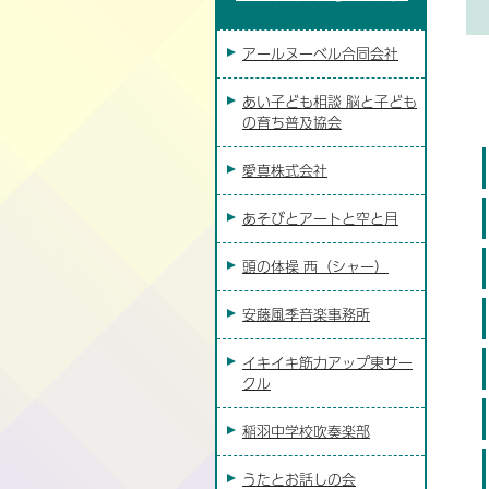
アールヌーベル合同会社
あい子ども相談 脳と子ども
の育ち普及協会
愛真株式会社
あそびとアートと空と月
頭の体操 西（シャー）
安藤風季音楽事務所
イキイキ筋力アップ東サー
クル
稲羽中学校吹奏楽部
うたとお話しの会