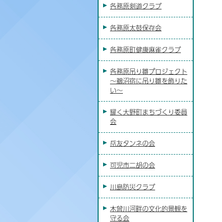
各務原剣道クラブ
各務原太鼓保存会
各務原町健康麻雀クラブ
各務原吊り雛プロジェクト
～鵜沼宿に吊り雛を飾りた
い～
耀く大野町まちづくり委員
会
岳友タンネの会
可児市二胡の会
川島防災クラブ
木曾川河畔の文化的景観を
守る会