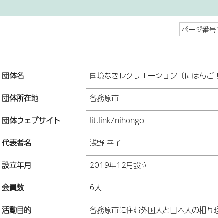
ページ番号1
団体名
国境なきレクリエーション〔にほんご
団体所在地
各務原市
団体ウェブサイト
lit.link/nihongo
代表者名
浅野 幸子
設立年月
2019年12月設立
会員数
6人
活動目的
各務原市に住む外国人と日本人の相互