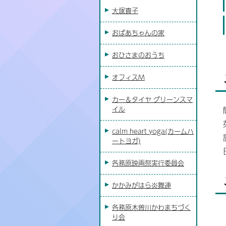
大塚貴子
おばあちゃんの家
おひさまのおうち
オフィスM
カー＆タイヤ グリーンスマ
イル
calm heart yoga(カームハ
ートヨガ)
各務原映画祭実行委員会
かかみがはら炎舞連
各務原木曽川かわまちづく
り会