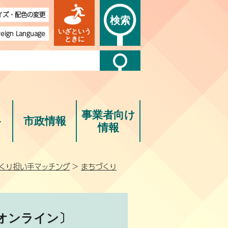
イズ・配色の変更
検索
いざという
reign Language
ときに
事業者向け
ト
市政情報
情報
くり担い手マッチング
>
まちづくり
オンライン〕