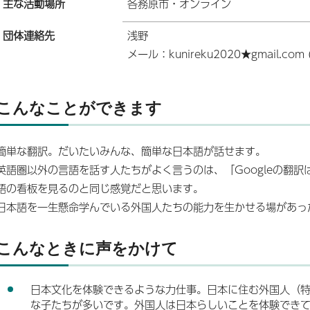
主な活動場所
各務原市・オンライン
団体連絡先
浅野
メール：kunireku2020★gmail.c
こんなことができます
簡単な翻訳。だいたいみんな、簡単な日本語が話せます。
英語圏以外の言語を話す人たちがよく言うのは、「Googleの翻
語の看板を見るのと同じ感覚だと思います。
日本語を一生懸命学んでいる外国人たちの能力を生かせる場があっ
こんなときに声をかけて
日本文化を体験できるような力仕事。日本に住む外国人（
な子たちが多いです。外国人は日本らしいことを体験でき