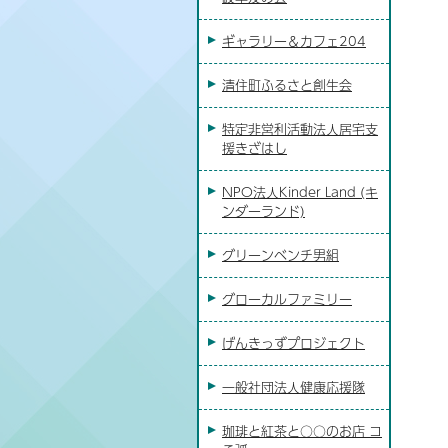
ギャラリー＆カフェ204
清住町ふるさと創生会
特定非営利活動法人居宅支
援きざはし
NPO法人Kinder Land (キ
ンダーランド)
グリーンベンチ男組
グローカルファミリー
げんきっずプロジェクト
一般社団法人健康応援隊
珈琲と紅茶と○○のお店 コ