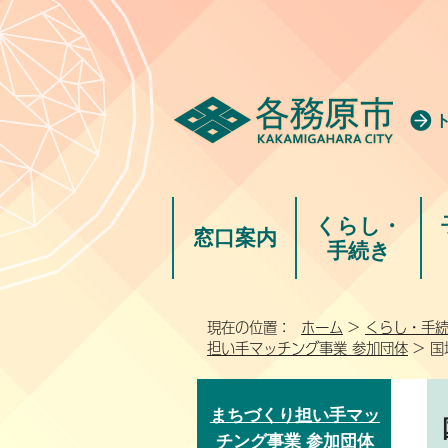
くらし・
窓口案内
手続き
現在の位置：
ホーム
>
くらし・手
担い手マッチング事業 参加団体
> 
まちづくり担い手マッ
チング事業 参加団体