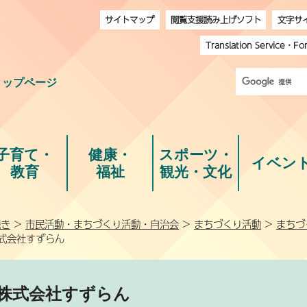
サイトマップ
閲覧支援読み上げソフト
文字サ
Translation Service
・
Fo
トップページ
子育て・
健康・
スポーツ・
イベン
教育
福祉
観光・文化
続き
>
市民活動・まちづくり活動・自治会
>
まちづくり活動
>
まちづ
株式会社すずらん
株式会社すずらん