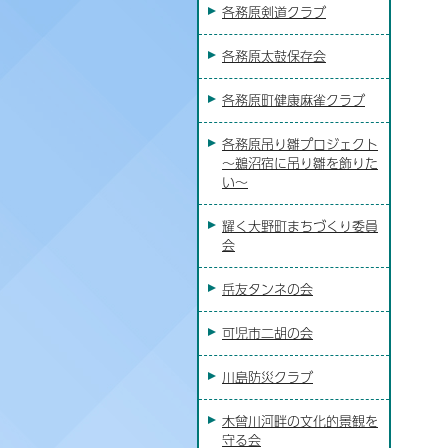
各務原剣道クラブ
各務原太鼓保存会
各務原町健康麻雀クラブ
各務原吊り雛プロジェクト
～鵜沼宿に吊り雛を飾りた
い～
耀く大野町まちづくり委員
会
岳友タンネの会
可児市二胡の会
川島防災クラブ
木曾川河畔の文化的景観を
守る会