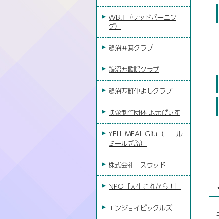
WB.T（ウッドバーニン
グ）
鵜沼囲碁クラブ
鵜沼西歌謡クラブ
鵜沼西町仲よしクラブ
映像制作団体 地元ぴぃす
YELL MEAL Gifu（エール
ミールぎふ）
株式会社エスウッド
NPO「人生これから！」
エンジョイピックルズ