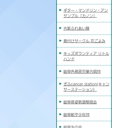
ギター・マンドリン・アン
サンブル「カノン」
吉新ふれあい隊
着付けサークル 花ごよみ
キッズボランティア リトル
ハンド
岐阜各務原児童合唱団
ぎふcancer station(キャン
サーステーション）
岐阜県姿勢調整師会
岐阜航空少年団
岐阜友の会