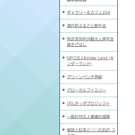
ギャラリー＆カフェ204
清住町ふるさと創生会
特定非営利活動法人居宅支
援きざはし
NPO法人Kinder Land (キ
ンダーランド)
グリーンベンチ男組
グローカルファミリー
げんきっずプロジェクト
一般社団法人健康応援隊
珈琲と紅茶と○○のお店 コ