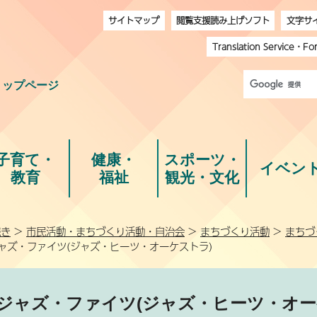
サイトマップ
閲覧支援読み上げソフト
文字サ
Translation Service
・
Fo
トップページ
子育て・
健康・
スポーツ・
イベン
教育
福祉
観光・文化
続き
>
市民活動・まちづくり活動・自治会
>
まちづくり活動
>
まちづ
ャズ・ファイツ(ジャズ・ヒーツ・オーケストラ)
ジャズ・ファイツ(ジャズ・ヒーツ・オー