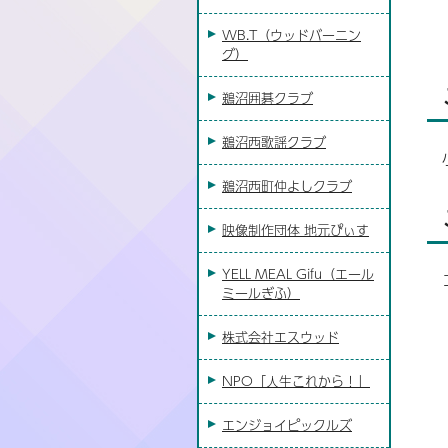
WB.T（ウッドバーニン
グ）
鵜沼囲碁クラブ
鵜沼西歌謡クラブ
鵜沼西町仲よしクラブ
映像制作団体 地元ぴぃす
YELL MEAL Gifu（エール
ミールぎふ）
株式会社エスウッド
NPO「人生これから！」
エンジョイピックルズ