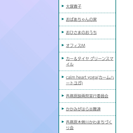
大塚貴子
おばあちゃんの家
おひさまのおうち
オフィスM
カー＆タイヤ グリーンスマ
イル
calm heart yoga(カームハ
ートヨガ)
各務原映画祭実行委員会
かかみがはら炎舞連
各務原木曽川かわまちづく
り会