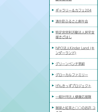
ギャラリー＆カフェ204
清住町ふるさと創生会
特定非営利活動法人居宅支
援きざはし
NPO法人Kinder Land (キ
ンダーランド)
グリーンベンチ男組
グローカルファミリー
げんきっずプロジェクト
一般社団法人健康応援隊
珈琲と紅茶と○○のお店 コ