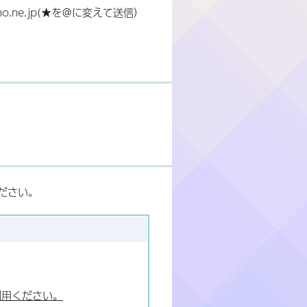
como.ne.jp(★を＠に変えて送信）
ださい。
利用ください。