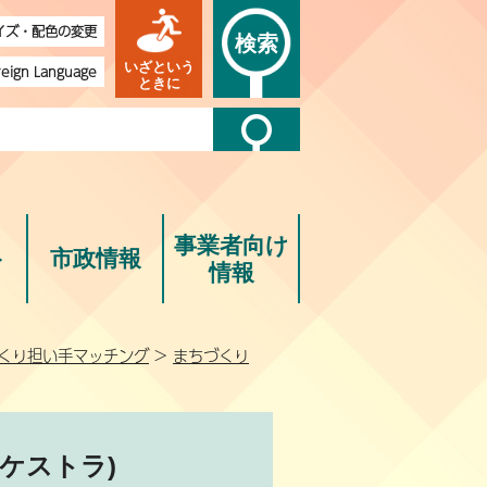
イズ・配色の変更
検索
いざという
reign Language
ときに
事業者向け
ト
市政情報
情報
くり担い手マッチング
>
まちづくり
ケストラ)