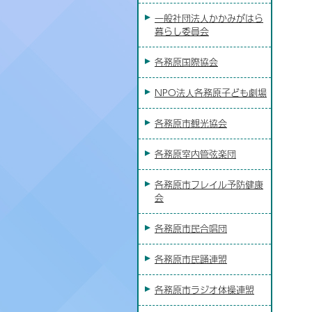
一般社団法人かかみがはら
暮らし委員会
各務原国際協会
NPO法人各務原子ども劇場
各務原市観光協会
各務原室内管弦楽団
各務原市フレイル予防健康
会
各務原市民合唱団
各務原市民踊連盟
各務原市ラジオ体操連盟