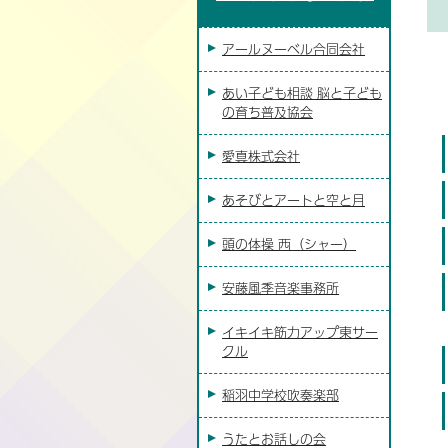
アールヌーベル合同会社
あい子ども相談 脳と子ども
の育ち普及協会
愛真株式会社
あそびとアートと空と月
頭の体操 西（シャー）
安藤風季音楽事務所
イキイキ筋力アップ東サー
クル
稲羽中学校吹奏楽部
うたとお話しの会