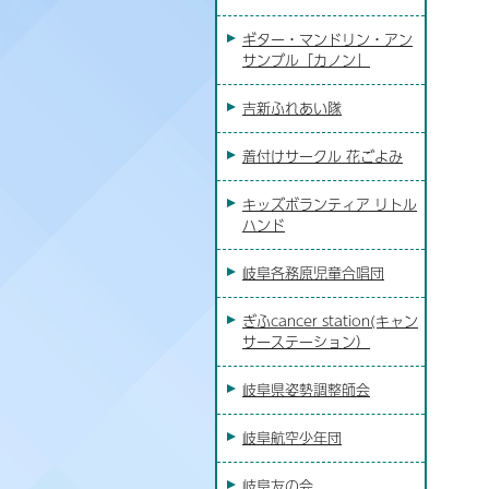
ギター・マンドリン・アン
サンブル「カノン」
吉新ふれあい隊
着付けサークル 花ごよみ
キッズボランティア リトル
ハンド
岐阜各務原児童合唱団
ぎふcancer station(キャン
サーステーション）
岐阜県姿勢調整師会
岐阜航空少年団
岐阜友の会