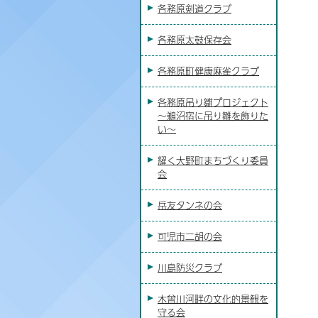
各務原剣道クラブ
各務原太鼓保存会
各務原町健康麻雀クラブ
各務原吊り雛プロジェクト
～鵜沼宿に吊り雛を飾りた
い～
耀く大野町まちづくり委員
会
岳友タンネの会
可児市二胡の会
川島防災クラブ
木曾川河畔の文化的景観を
守る会