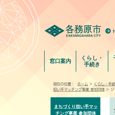
くらし・
窓口案内
手続き
現在の位置：
ホーム
>
くらし・手
担い手マッチング事業 参加団体
> ジ
まちづくり担い手マッ
チング事業 参加団体