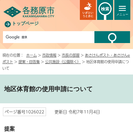
検索
いざとい
メニュー
うときに
トップページ
現在の位置：
ホーム
>
市政情報
>
市長の部屋
>
あさけんポスト・あさけんe
ポスト
>
提案・回答集
>
公共施設（公園除く）
> 地区体育館の使用申請につ
いて
地区体育館の使用申請について
ページ番号1026022
更新日 令和7年11月4日
提案