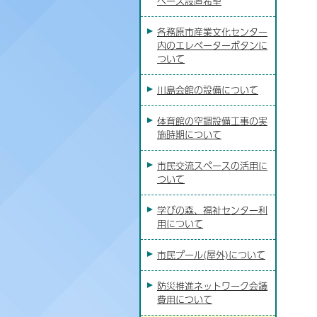
ペース設置希望
各務原市産業文化センター
内のエレベーターボタンに
ついて
川島会館の設備について
体育館の空調設備工事の実
施時期について
市民交流スペースの活用に
ついて
学びの森、福祉センター利
用について
市民プール(屋外)について
防災推進ネットワーク会議
費用について