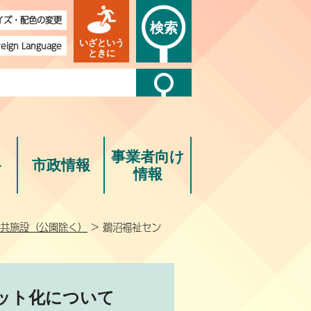
イズ・配色の変更
検索
いざという
reign Language
ときに
事業者向け
ト
市政情報
情報
共施設（公園除く）
> 鵜沼福祉セン
ット化について