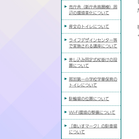
市庁舎（新庁舎高層棟）周
辺の環境美化について
産文のトイレについて
ライフデザインセンター等
で実施される講座について
差し込み固定式杖掛けの設
置について
那加第一小学校学童保育の
トイレについて
駐輪場の位置について
Wi-Fi環境の整備について
「車いすマーク」の駐車場
について