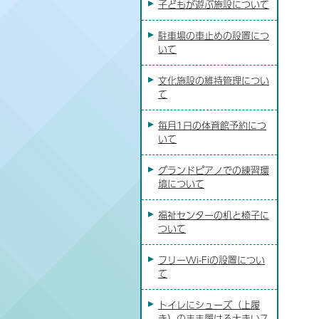
子どもが遊ぶ施設について
駐車場の車止めの設置につ
いて
文化施設の維持管理につい
て
毎月1日の体育館予約につ
いて
グランドピアノでの練習環
境について
福祉センターの机と椅子に
ついて
フリーWi-Fiの設置につい
て
トイレにシューズ（上履
き）のまま履ける大きいス