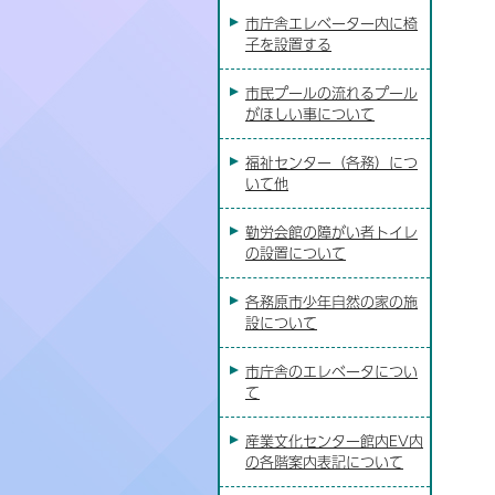
市庁舎エレベーター内に椅
子を設置する
市民プールの流れるプール
がほしい事について
福祉センター（各務）につ
いて他
勤労会館の障がい者トイレ
の設置について
各務原市少年自然の家の施
設について
市庁舎のエレベータについ
て
産業文化センター館内EV内
の各階案内表記について