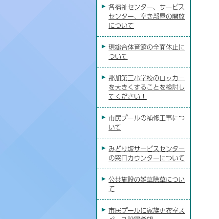
各福祉センター、サービス
センター、空き部屋の開放
について
現総合体育館の全面休止に
ついて
那加第三小学校のロッカー
を大きくすることを検討し
てください！
市民プールの補修工事につ
いて
みどり坂サービスセンター
の窓口カウンターについて
公共施設の雑草除草につい
て
市民プールに家族更衣室ス