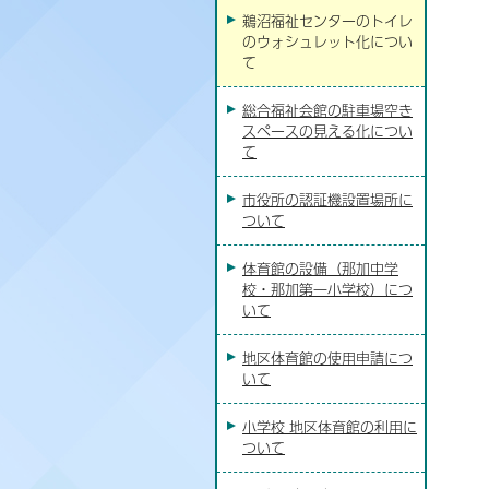
鵜沼福祉センターのトイレ
のウォシュレット化につい
て
総合福祉会館の駐車場空き
スペースの見える化につい
て
市役所の認証機設置場所に
ついて
体育館の設備（那加中学
校・那加第一小学校）につ
いて
地区体育館の使用申請につ
いて
小学校 地区体育館の利用に
ついて