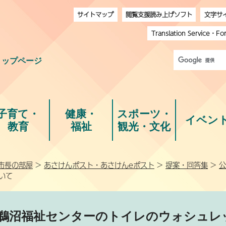
サイトマップ
閲覧支援読み上げソフト
文字サ
Translation Service
・
Fo
トップページ
子育て・
健康・
スポーツ・
イベン
教育
福祉
観光・文化
市長の部屋
>
あさけんポスト・あさけんeポスト
>
提案・回答集
>
公
いて
鵜沼福祉センターのトイレのウォシュレ