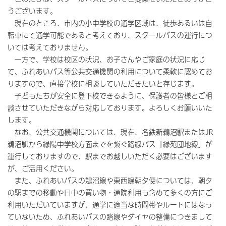
うございます。
現在のところ、市内の小中学校の通学区域は、徒歩あるいは自
転車にて通学可能であると考えており、スクールバスの運行につ
いては考えておりません。
一方で、学校は校区の状況、お子さんやご家庭の状況に応じ
て、ふれあいバス等公共交通機関の利用について柔軟に認めてお
りますので、直接学校に相談していただきたいと存じます。
子どもたちが安全に登下校できるように、保護者の皆様とご相
談させていただきながら対応しております。よろしくお願いいた
します。
なお、公共交通機関については、現在、名鉄新鵜沼駅またはJR
鵜沼駅から緑陽中学校方面までを繋ぐ路線バス「緑苑団地線」が
運行しておりますので、駅までお越しいただく必要はございます
が、ご活用ください。
また、ふれあいバスの鵜沼線や東西線朝夕便については、朝夕
の駅までの移動や日中の買い物・通院利用も含めて多くの方にご
利用いただいていますが、通学に適当な時間帯やルートにはなっ
ていないため、ふれあいバスの路線やダイヤの整備につきまして