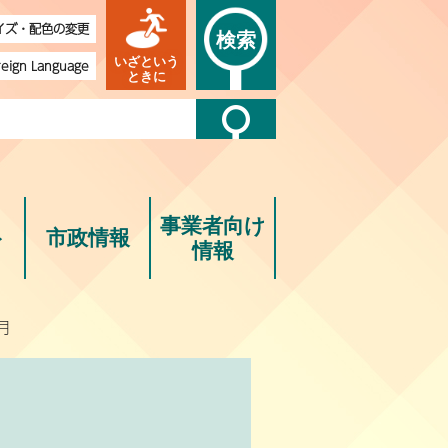
イズ・配色の変更
検索
いざという
reign Language
ときに
事業者向け
ト
市政情報
情報
月