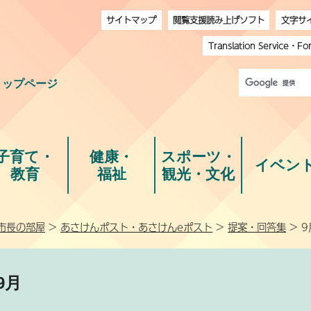
サイトマップ
閲覧支援読み上げソフト
文字サ
Translation Service
・
Fo
トップページ
子育て・
健康・
スポーツ・
イベン
教育
福祉
観光・文化
市長の部屋
>
あさけんポスト・あさけんeポスト
>
提案・回答集
> 9
9月