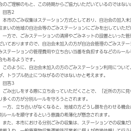
会のご理解のもと、この時期からご協力いただいているのではない
回答2
本市のごみ収集はステーション方式としており、自治会の加入未
住まいの地域の自治会等のごみステーションにごみを出していただ
一方で、ごみステーションの清掃やごみネットの設置といった管
だいておりますので、自治会未加入の方が自治会管理のごみステー
みステーションの管理費用や立ち合い当番を負担するなどのルール
会もあるようです。
このように、自治会未加入の方のごみステーション利用について
が、トラブル防止につながるのではないかと考えます。
回答3
ごみ出しをする際に立ち会っていただくことで、「近所の方に見
り多くの方が分別ルールを守ろうとされます。
一方、立ち合いがなくなると、地域の方どうし顔を合わせる機会
別ルールを順守するという意識の希薄化が懸念されます。
また、本市における分別ごみの収集は、ステーションでの収集だ
接搬入や、一般廃棄物収集運搬許可業者に個人が直接依頼して行う