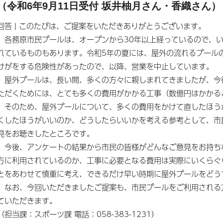
（令和6年9月11日受付 坂井柚月さん・香織さん）
回答 | このたびは、ご提案をいただきありがとうございます。
各務原市民プールは、オープンから30年以上経っているので、い
れているものもあります。令和5年の夏には、屋外の流れるプール
けがをする危険性があったので、以降、営業を中止しています。
屋外プールは、長い間、多くの方々に親しまれてきましたが、今
ただくためには、とても多くの費用がかかる工事（数億円はかかる
そのため、屋外プールについて、多くの費用をかけて直したほう
くしたほうがいいのか、どうしたらいいかを考える参考として、市
見をお聴きしたところです。
今後、アンケートの結果から市民の皆様がどんなご意見をお持ち
方に利用されているのか、工事に必要となる費用は実際にいくらぐ
とをあわせて慎重に考え、できるだけ早い時期に屋外プールをどう
なお、今回いただきましたご提案も、市民プールをご利用される
ていただきます。
（担当課：スポーツ課 電話：058-383-1231）