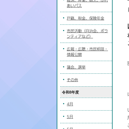
あいバス
戸籍、税金、保険年金
市民活動（自治会、ボラ
ンティアなど）
広報・広聴・市民相談・
情報公開
議会、選挙
その他
令和8年度
4月
5月