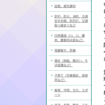
政策、都市運営
防犯、防災、消防、交通
安全対策、防犯灯、交通
取り締まりなど
自然環境（山、川、農
地、農業用水路など）
保健衛生、医療
福祉（高齢、障がい、生
活保護など）
子育て（児童福祉、保育
所など）
教育、学習、文化、スポ
ーツ
経済、産業、観光、ふれ