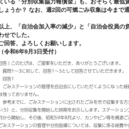
ている「分別収集協力報償金」も、おそらく最低
しょうか？ なお、週2回の可燃ごみ収集は今まで
以上、「自治会加入率の減少」と「自治会役員の
わせでした。
ご回答、よろしくお願いします。
（令和6年9月3日受付）
回答 | このたびは、ご提案をいただき、ありがとうございます。
質問1～3に対して、回答1～3として回答させていただきます。
回答1
ごみステーションの管理を自治会にしていただくようになった経
は残っておりません。
参考までに、ごみステーションに出されたごみを市で収集する方
いう）と、分別収集を開始した時期をお示しします。ステーション
月から開始し、その後、昭和59年8月より、カンやビン等を資源
ごみステーションの管理や分別指導については、収集に係る経費や