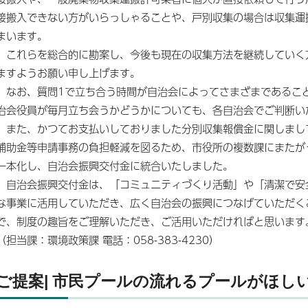
接搬入できない方がいらっしゃることや、戸別収集の場合は収集運
まいます。
これらを総合的に勘案し、今後も現在の収集方法を継続していく
ますようお願い申し上げます。
なお、質問1で立ち合う時間が自治会によってさまざまであるこ
治会役員が毎月立ち会うかどうかについても、各自治会でご判断い
また、かつてお支払いしておりました分別収集報償金に関しまして
補助金等申請事務の負担軽減を図るため、市役所の複数課にまたが
一本化し、自治会振興交付金に統合いたしました。
自治会振興交付金は、「コミュニティづくり活動」や「清潔で安
な事業に活用していただき、広く自治会の振興につなげていただく
で、制度の趣旨をご理解いただき、ご活用いただければと思います
（担当課：環境政策課 電話：058-383-4230）
ご提案| 市民プールの流れるプールがほし