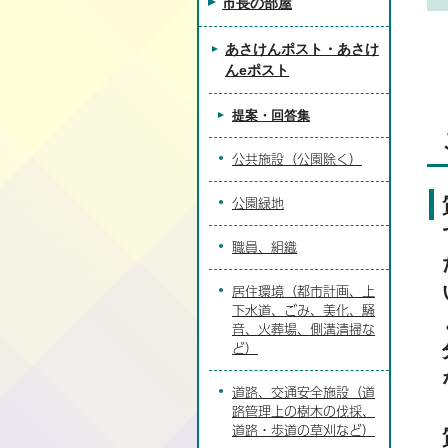
市長の部屋
あさけんポスト・あさけ
んeポスト
提案・回答集
公共施設（公園除く）
公園緑地
職員、組織
居住環境（都市計画、上
下水道、ごみ、美化、騒
音、火葬場、側溝清掃な
ど）
道路、交通安全施設（道
路管理上の樹木の伐採、
道路・歩道の草刈など）