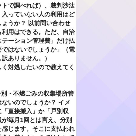
ットで調べれば）、裁判沙汰
、入っていない人の利用はど
ょうか？ 以前問い合わせ
も利用はできる。ただ、自治
ステーション管理費」だけ払
要ではないでしょうか」（電
し訳ありません。）
しく対処したいので教えてく
分別・不燃ごみの収集場所管
ないのでしょうか？ イメ
に「直接搬入」か「戸別収
員が毎月1回とは言え、分別
を感じます。そこに支払われ