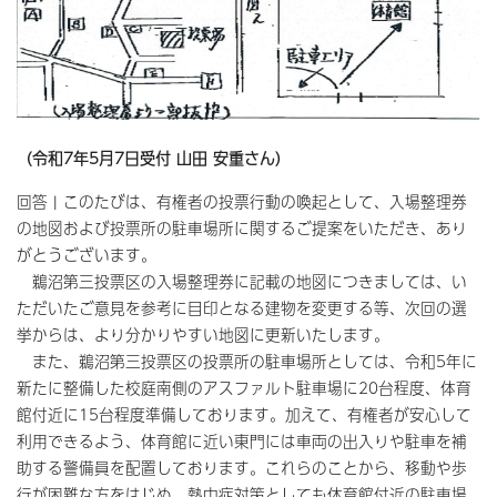
（令和7年5月7日受付 山田 安重さん）
回答 | このたびは、有権者の投票行動の喚起として、入場整理券
の地図および投票所の駐車場所に関するご提案をいただき、あり
がとうございます。
鵜沼第三投票区の入場整理券に記載の地図につきましては、い
ただいたご意見を参考に目印となる建物を変更する等、次回の選
挙からは、より分かりやすい地図に更新いたします。
また、鵜沼第三投票区の投票所の駐車場所としては、令和5年に
新たに整備した校庭南側のアスファルト駐車場に20台程度、体育
館付近に15台程度準備しております。加えて、有権者が安心して
利用できるよう、体育館に近い東門には車両の出入りや駐車を補
助する警備員を配置しております。これらのことから、移動や歩
行が困難な方をはじめ、熱中症対策としても体育館付近の駐車場