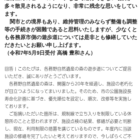
多々散見されるようになり、非常に残念な思いをしてい
ます。
関市との境界もあり、維持管理のみならず整備も調整
等の手続きが困難であると思料いたしますが、少なくと
も各務原市側の遊歩道については是非とも修繕していた
だきたいとお願い申し上げます。
（令和7年5月9日受付 高橋 豊和さん）
回答 | このたびは、各務野自然遺産の森の遊歩道についてご提言
いただき、誠にありがとうございます。
各務野自然遺産の森は、開園から20年を経過し、施設の老朽化
が目立つようになってまいりました。そのため、市の公園施設長
寿命化計画に基づき、優先順位を設定し、順次、改修等を実施し
ております。
ご指摘いただいた箇所は、規制線で立ち入りを制限している休
憩所のことと思われますが、施設点検の結果、修繕が必要と判断
し、現在、利用制限の措置を講じているものです。年度内に当該
施設の修繕を完了したいと考えておりますので、今しばらくご不