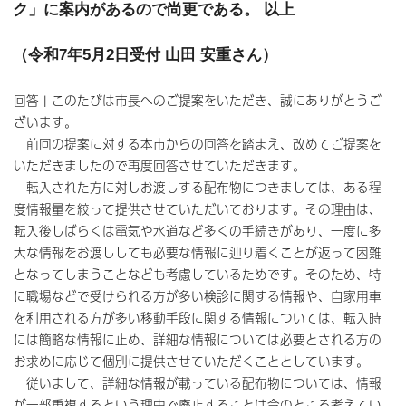
ク」に案内があるので尚更である。 以上
（令和7年5月2日受付 山田 安重さん）
回答 | このたびは市長へのご提案をいただき、誠にありがとうご
ざいます。
前回の提案に対する本市からの回答を踏まえ、改めてご提案を
いただきましたので再度回答させていただきます。
転入された方に対しお渡しする配布物につきましては、ある程
度情報量を絞って提供させていただいております。その理由は、
転入後しばらくは電気や水道など多くの手続きがあり、一度に多
大な情報をお渡ししても必要な情報に辿り着くことが返って困難
となってしまうことなども考慮しているためです。そのため、特
に職場などで受けられる方が多い検診に関する情報や、自家用車
を利用される方が多い移動手段に関する情報については、転入時
には簡略な情報に止め、詳細な情報については必要とされる方の
お求めに応じて個別に提供させていただくこととしています。
従いまして、詳細な情報が載っている配布物については、情報
が一部重複するという理由で廃止することは今のところ考えてい