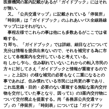
医療機関の案内記載があるが「ガイドブック」にはそれ
が無い。
又。「公共交通マップ」に記載されている「停留所」
「時刻表」は「ガイドブック」のふれあいバス全線路線
マップにはそれがない。
事程左様でこれらの事は他にも多数あるがここでは省
略する。
7) 即ち、「ガイドブック」では詳細、細目などについて
充分は情報を提供出来ないので、それを補完する為に市
として各種案内を交付していると考えている。
8) しかし乍ら、住み馴れていないこれからの転入市民の
方々に対してさえ「ガイドブックと情報が重複するので
～」と上記5）の様な補完の必要もなく二重になるとの
事であれば、住み慣れている市民には尚更の事であり、
これ迄意義・目的・必要のない重複する無駄な案内交付
物を交付していた事となり、因って1）の3案内交付物に
ついて交付廃止を提案する。尚「各務原公共交通マッ
プ」の「停留所」「時刻表」については「ガイドブッ