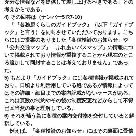
充分な情報などを提供して差し上げるべきである」との
考えからである。
4) その回答は（ナンバー5 R7-10）
「『各務原くらしのガイドブック』（以下「ガイドブ
ック」と言う）を同封させていただいております。こち
らにはご提案のありました「各種検診のお知らせ」や
「公共交通マップ」「ふれあいバスマップ」の情報につ
いて掲載されており情報が重複することから現在のとこ
ろ追加して同封することは考えておりません」であっ
た。
5) もとより「ガイドブック」には各種情報が掲載されて
おり、日頃より利活用している処であるが情報によって
はその詳細・細目までの案内記載がないケースがある。
これは頁数の制約やその後の制度変更などからして不得
已又当然の事と理解している。
6) それを補う為に各種の案内交付物を交付していると解
釈している。
例えば。「各種検診のお知らせ」にはその裏面に受信