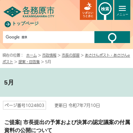
検索
いざとい
メニュー
うときに
トップページ
現在の位置：
ホーム
>
市政情報
>
市長の部屋
>
あさけんポスト・あさけんe
ポスト
>
提案・回答集
> 5月
5月
ページ番号1024803
更新日 令和7年7月10日
ご提案| 市長提出の予算および決算の認定議案の付属
資料の公開について