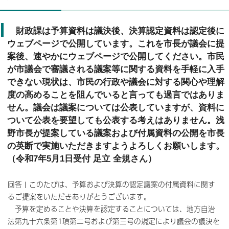
財政課は予算資料は議決後、決算認定資料は認定後に
ウェブページで公開しています。これを市長が議会に提
案後、速やかにウェブページで公開してください。市民
が市議会で審議される議案等に関する資料を手軽に入手
できない現状は、市民の行政や議会に対する関心や理解
度の高めることを阻んでいると言っても過言ではありま
せん。議会は議案については公表していますが、資料に
ついて公表を要望しても公表する考えはありません。浅
野市長が提案している議案および付属資料の公開を市長
の英断で実施いただきますようよろしくお願いします。
（令和7年5月1日受付 足立 全規さん）
回答 | このたびは、予算および決算の認定議案の付属資料に関す
るご提案をいただきありがとうございます。
予算を定めることや決算を認定することについては、地方自治
法第九十六条第1項第二号および第三号の規定により議会の議決を