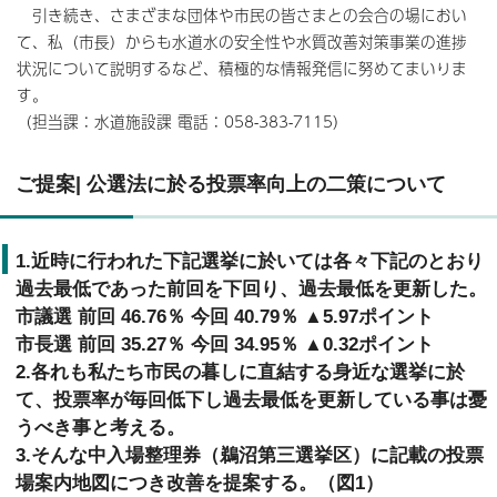
引き続き、さまざまな団体や市民の皆さまとの会合の場におい
て、私（市長）からも水道水の安全性や水質改善対策事業の進捗
状況について説明するなど、積極的な情報発信に努めてまいりま
す。
（担当課：水道施設課 電話：058-383-7115）
ご提案| 公選法に於る投票率向上の二策について
1.近時に行われた下記選挙に於いては各々下記のとおり
過去最低であった前回を下回り、過去最低を更新した。
市議選 前回 46.76％ 今回 40.79％ ▲5.97ポイント
市長選 前回 35.27％ 今回 34.95％ ▲0.32ポイント
2.各れも私たち市民の暮しに直結する身近な選挙に於
て、投票率が毎回低下し過去最低を更新している事は憂
うべき事と考える。
3.そんな中入場整理券（鵜沼第三選挙区）に記載の投票
場案内地図につき改善を提案する。（図1）