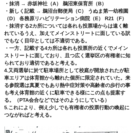
・抹消 → 赤坂神社（A） 鵜沼東保育所（B）
・新しく記載 → 鵜沼台郵便局（C） うぬま第一幼稚園
（D） 各務原リハビリテーション病院（E） R21（F）
・抹消する2カ所については各れも投票場からは遠く離
れているうえ、加えてメインストリートに面している訳
でもなく目印としては不適切である。
・一方、記載する4カ所は各れも投票所の近くでメイン
ストリートに面しており、且つ広く選挙区の有権者に知
られており適切であると考える。
4.又両選挙に於て駐車場所として校庭が開放されたが駐
車エリアは体育館から離れた個所に限定されていた。来
る参院選は真夏でもあり熱中症対策や高齢者の歩行の事
も考え体育館の近くに駐車できる様にこの点も提案す
る。（PTA会合などではそのようにしている）
5.これにより、例え少しでも有権者の投票行動の喚起に
つながればと考える。