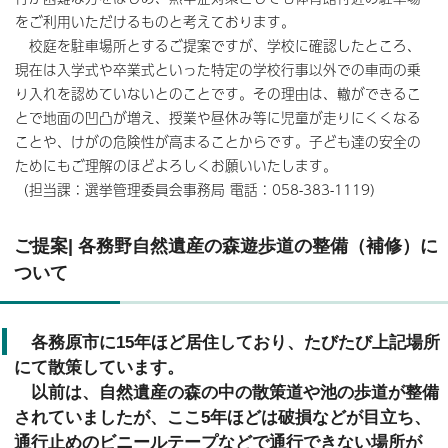
をご利用いただけるものと考えております。
校庭を駐車場所とするご提案ですが、学校に確認したところ、
現在は入学式や卒業式といった特定の学校行事以外での車両の乗
り入れを認めていないとのことです。その理由は、轍ができるこ
とで地面の凹凸が増え、授業や昼休み等に児童が走りにくくなる
ことや、けがの危険性が高まることからです。子ども達の安全の
ためにもご理解のほどよろしくお願いいたします。
（担当課：選挙管理委員会事務局 電話：058-383-1119）
ご提案| 各務野自然遺産の森遊歩道の整備（補修）に
ついて
各務原市に15年ほど居住しており、たびたび上記場所
にて散策しています。
以前は、自然遺産の森の中の散策道や池の歩道が整備
されていましたが、ここ5年ほどは破損などが目立ち、
通行止めのビニールテープなどで通行できない場所が