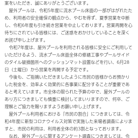
案をいただき、誠にありがとうございます。
屋外プールは、令和5年度に流水プール床面の一部がはがれたた
め、利用者の安全確保の観点から、やむを得ず、夏季営業を中断
し、令和6年度も引き続き営業を中止しております。営業再開を心
待ちにされている皆様には、ご迷惑をおかけしていることを深く
お詫び申し上げます。
令和7年度は、屋外プールを利用される皆様に安全にご利用して
いただけるよう、流水プール床面全体の修繕工事やプールサイド
のタイル破損箇所へのクッションマット設置などを行い、6月28
日（土曜日）から営業を再開する予定です。
今後も、ご指摘いただきましたように市民の皆様からお預かり
した税金を、効率よく効果的に各事業に配分することが重要であ
ると考えています。市全体の限られた予算の中で、屋外プールの
あり方につきましても慎重に検討してまいりますので、何卒、ご
理解とご協力を賜りますようお願い申し上げます。
屋外プール利用者における「市民の割合」につきましては、令
和4年度に新型コロナウイルス対策で実施した来場者調査によりま
すと、市民の利用は、利用者全体の約3割となっております。
なお、屋外プールに関するアンケート調査につきましては、令