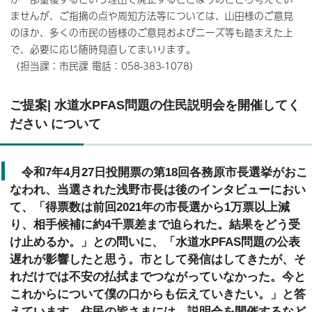
ませんが、ご指摘の点や周知方法等については、山田様のご意見
のほか、多くの市民の皆様のご意見およびニーズ等も踏まえた上
で、必要に応じ随時見直してまいります。
（担当課：市民課 電話：058-383-1078）
ご提案| 水道水PFAS問題の住民説明会を開催してく
ださい について
令和7年4月27日投開票の第18回各務原市長選挙がおこ
なわれ、当選された浅野市長は後のインタビューにおい
て、「得票数は前回2021年の市長選から1万票以上減
り、相手候補に約4千票差まで迫られた。結果をどう受
け止めるか。」との問いに、「水道水PFAS問題の公表
遅れが影響したと思う。市として発信はしてきたが、そ
れだけでは不安の払拭までつながっていなかった。今と
これからについて僕の口からも伝えていきたい。」と答
えています。住民の皆さまには、説明会を開催するなど