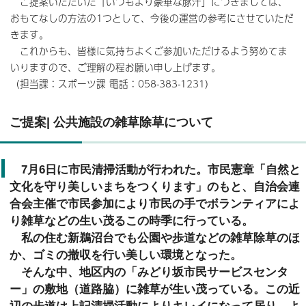
ご提案いただいた「いつもより豪華な豚汁」につきましては、
おもてなしの方法の1つとして、今後の運営の参考にさせていただ
きます。
これからも、皆様に気持ちよくご参加いただけるよう努めてま
いりますので、ご理解の程お願い申し上げます。
（担当課：スポーツ課 電話：058-383-1231）
ご提案| 公共施設の雑草除草について
7月6日に市民清掃活動が行われた。市民憲章「自然と
文化を守り美しいまちをつくります」のもと、自治会連
合会主催で市民参加により市民の手でボランティアによ
り雑草などの生い茂るこの時季に行っている。
私の住む新鵜沼台でも公園や歩道などの雑草除草のほ
か、ゴミの撤収を行い美しい環境となった。
そんな中、地区内の「みどり坂市民サービスセンタ
ー」の敷地（道路脇）に雑草が生い茂っている。この近