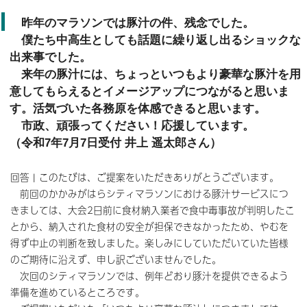
昨年のマラソンでは豚汁の件、残念でした。
僕たち中高生としても話題に繰り返し出るショックな
出来事でした。
来年の豚汁には、ちょっといつもより豪華な豚汁を用
意してもらえるとイメージアップにつながると思いま
す。活気づいた各務原を体感できると思います。
市政、頑張ってください！応援しています。
（令和7年7月7日受付 井上 遥太郎さん）
回答 | このたびは、ご提案をいただきありがとうございます。
前回のかかみがはらシティマラソンにおける豚汁サービスにつ
きましては、大会2日前に食材納入業者で食中毒事故が判明したこ
とから、納入された食材の安全が担保できなかったため、やむを
得ず中止の判断を致しました。楽しみにしていただいていた皆様
のご期待に沿えず、申し訳ございませんでした。
次回のシティマラソンでは、例年どおり豚汁を提供できるよう
準備を進めているところです。