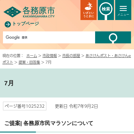
検索
いざとい
メニュー
うときに
トップページ
現在の位置：
ホーム
>
市政情報
>
市長の部屋
>
あさけんポスト・あさけんe
ポスト
>
提案・回答集
> 7月
7月
ページ番号1025232
更新日 令和7年9月2日
ご提案| 各務原市民マラソンについて