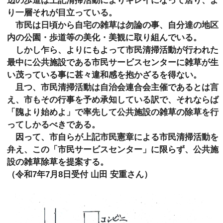
辺の歩道は上記清掃活動によりキレイになって居り、よ
り一層それが目立っている。
市民は日頃から自宅の雑草は勿論の事、自分達の地区
内の公園・歩道等の美化・美観に取り組んでいる。
しかし乍ら、よりにもよって市民清掃活動が行われた
最中に公共施設である市民サービスセンターに雑草が生
い茂っている事に甚々違和感を抱かざるを得ない。
且つ、市民清掃活動は自治会連合会主催であるとは言
え、市もその行事を予め承知している訳で、それならば
「隗より始めよ」で率先して公共施設の雑草の除草を行
ってしかるべきである。
因って、市自らが上記市民憲章による市民清掃活動を
弁え、この「市民サービスセンター」に限らず、公共施
設の雑草除草を提案する。
（令和7年7月8日受付 山田 安重さん）