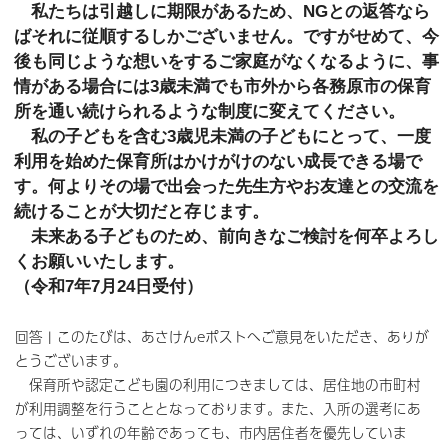
私たちは引越しに期限があるため、NGとの返答なら
ばそれに従順するしかございません。ですがせめて、今
後も同じような想いをするご家庭がなくなるように、事
情がある場合には3歳未満でも市外から各務原市の保育
所を通い続けられるような制度に変えてください。
私の子どもを含む3歳児未満の子どもにとって、一度
利用を始めた保育所はかけがけのない成長できる場で
す。何よりその場で出会った先生方やお友達との交流を
続けることが大切だと存じます。
未来ある子どものため、前向きなご検討を何卒よろし
くお願いいたします。
（令和7年7月24日受付）
回答 | このたびは、あさけんeポストへご意見をいただき、ありが
とうございます。
保育所や認定こども園の利用につきましては、居住地の市町村
が利用調整を行うこととなっております。また、入所の選考にあ
っては、いずれの年齢であっても、市内居住者を優先していま