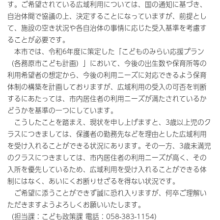
す。ご希望されている広域利用については、国の通知に基づき、
自治体間で協議の上、決定することになっていますが、前提とし
て、施設の空き状況や各自治体の事情に応じた受入基準を考慮す
ることが必要です。
本市では、令和6年度に策定した「こどものみらい応援プラン
（各務原市こども計画）」において、今後の出生数や保育所等の
利用希望者の想定から、今後の利用ニーズに対応できるよう保育
体制の構築を計画しておりますが、広域利用の受入の可否を判断
するにあたっては、市内居住者の利用ニーズが満たされているか
どうかを基準の一つにしています。
こうしたことを踏まえ、現状を申し上げますと、3歳以上児のク
ラスにつきましては、保護者の勤務先などを理由とした広域利用
を受け入れることができる状況にあります。その一方、3歳未満児
のクラスにつきましては、市内居住者の利用ニーズが高く、その
入所を優先しているため、広域利用を受け入れることができる体
制にはなく、あいにくお断りせざるを得ない状況です。
ご希望に添うことができず誠に恐れ入りますが、何卒ご理解い
ただきますようよろしくお願いいたします。
（担当課：こども政策課 電話：058-383-1154）