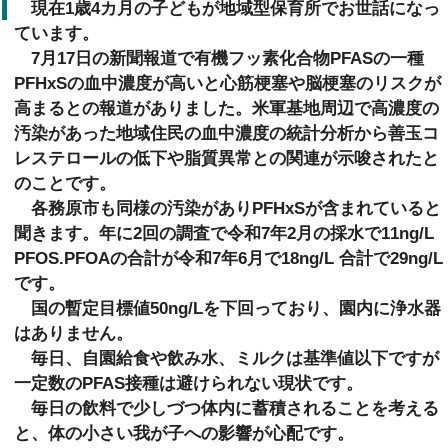
現在1歳4カ月の子どもが地域型保育所でお世話になっ
ています。
7月17日の新聞報道で有機フッ素化合物PFASの一種
PFHxSの血中濃度が高いと心筋梗塞や脳梗塞のリスクが
高まるとの報道がありました。米軍基地周辺で高濃度の
汚染があった地域住民の血中濃度の統計分析から善玉コ
レステロールの低下や脂質異常との関連が示唆されたと
のことです。
各務原市も同様の汚染がありPFHxSが含まれていると
聞きます。年に2回の調査で令和7年2月の採水で11ng/L
PFOS.PFOAの合計が令和7年6月で18ng/L 合計で29ng/L
です。
国の暫定目標値50ng/Lを下回っており、園内に浄水器
はありません。
毎日、自園給食や飲み水、ミルクは基準値以下ですが
一定数のPFAS接種は避けられない現状です。
毎日の飲料で少しづつ体内に蓄積されることを考える
と、体の小さい我が子への影響が心配です。