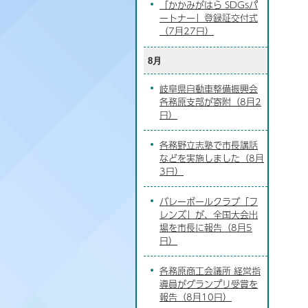
「かかみがはら SDGsパ
ートナー」登録証交付式
（7月27日）
8月
岐阜県自動車整備振興会
各務原支部が寄附（8月2
日）
各務野立志塾で市長講話
などを実施しました（8月
3日）
バレーボールクラブ「フ
レンズ」が、全国大会出
場を市長に報告（8月5
日）
各務原商工会議所 経営指
導員がグランプリ受賞を
報告（8月10日）