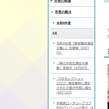
市長の部屋
市長の動き
令和4年度
4月
令和4年度「新就職者激励
の集い」を開催（4月1
日）
「春の全国交通安全運
動」実施中（4月8日）
「DXセレクション
2022」優良事例に選定
された企業が市長に報告
(4月12日)
各務原ロータリークラブ
防犯パトロール出発式（4