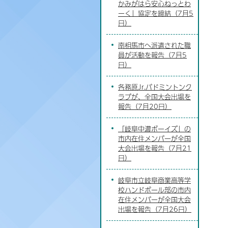
かみがはら安心ねっとわ
ーく」協定を締結（7月5
日）
南相馬市へ派遣された職
員が活動を報告（7月5
日）
各務原Jr.バドミントンク
ラブが、全国大会出場を
報告（7月20日）
「岐阜中濃ボーイズ」の
市内在住メンバーが全国
大会出場を報告（7月21
日）
岐阜市立岐阜商業高等学
校ハンドボール部の市内
在住メンバーが全国大会
出場を報告（7月26日）