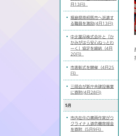
月13日）
福島県南相馬市へ派遣す
る職員を激励(4月13日)
中北薬品株式会社と「か
かみがはら安心ねっとわ
ーく」協定を締結（4月
20日）
市表彰式を開催（4月25
日）
三師会が新庁舎建設事業
に寄附(4月28日)
5月
市内在住の書画作家がウ
クライナ人道危機救援金
を寄附（5月9日）