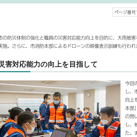
ページ番号1
市の防災体制の強化と職員の災害対応能力向上を目的に、大雨被害
実施。さらに、市消防本部によるドローンの映像表示訓練も行われ
災害対応能力の向上を目指して
今回
し、
向上
本部
の問
し、
た。