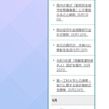
県内企業が「新特別支援
学校整備事業」に企業版
ふるさと納税（5月10
日）
明治安田生命保険相互会
社が寄附（5月12日）
地元の園児が、木曽川に
稚鮎を放流(5月13日)
令和3年度「飛騨美濃特産
名人」認定を報告（5月
20日）
第一工科大学との連携・
協力に関する協定締結式
を開催（5月23日）
6月