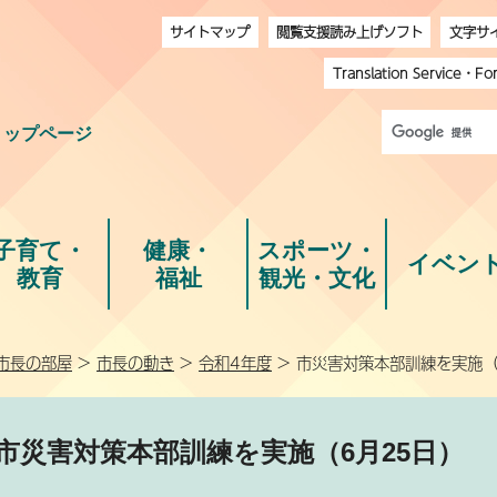
サイトマップ
閲覧支援読み上げソフト
文字サ
Translation Service
・
Fo
トップページ
子育て・
健康・
スポーツ・
イベン
教育
福祉
観光・文化
市長の部屋
>
市長の動き
>
令和4年度
> 市災害対策本部訓練を実施（
市災害対策本部訓練を実施（6月25日）