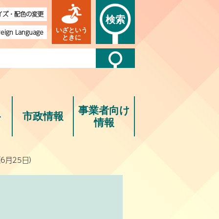
イズ・配色の変更
検索
いざという
reign Language
ときに
事業者向け
ト
市政情報
情報
6月25日）