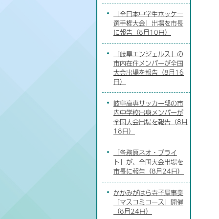
「全日本中学生ホッケー
選手権大会」出場を市長
に報告（8月10日）
「岐阜エンジェルス」の
市内在住メンバーが全国
大会出場を報告（8月16
日）
岐阜高専サッカー部の市
内中学校出身メンバーが
全国大会出場を報告（8月
18日）
「各務原ネオ・ブライ
ト」が、全国大会出場を
市長に報告（8月24日）
かかみがはら寺子屋事業
「マスコミコース」開催
（8月24日）