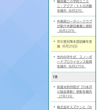
蘇原第二小学校ミニミ
ニ・アクア・トトの活動
を報告（6月2日）
各務原ロータリークラブ
が新庁舎建設事業に寄附
（6月22日）
市災害対策本部訓練を実
施（6月25日）
市内中学生が、スノーボ
ードプロライセンス取得
を報告（6月27日）
7月
前渡水防団長が「日本河
川協会表彰」受彰を報告
（7月1日）
株式会社スズケンと「か