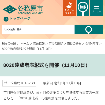
検索
いざとい
メニュー
うときに
トップページ
現在の位置：
ホーム
>
市政情報
>
市長の部屋
>
市長の動き
>
令和4年度
>
8020達成者表彰式を開催（11月10日）
8020達成者表彰式を開催（11月10日）
ページ番号1016730
更新日 令和4年11月10日
市口腔保健協議会が、歯と口の健康づくりを推進する事業の一環
として、「8020達成者」の表彰式を開催しました。