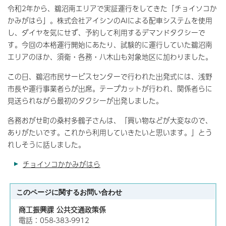
令和2年から、鵜沼南エリアで実証運行をしてきた「チョイソコか
かみがはら」。株式会社アイシンのAIによる配車システムを使用
し、ダイヤを気にせず、予約して利用するデマンドタクシーで
す。今回の本格運行開始にあたり、試験的に運行していた鵜沼南
エリアのほか、須衛・各務・八木山も対象地区に加わりました。
この日、鵜沼市民サービスセンターで行われた出発式には、浅野
市長や運行事業者らが出席。テープカットが行われ、関係者らに
見送られながら最初のタクシーが出発しました。
各務おがせ町の桑村多鶴子さんは、「買い物などが大変なので、
ありがたいです。これから利用していきたいと思います。」とう
れしそうに話しました。
チョイソコかかみがはら
このページに関する
お問い合わせ
商工振興課 公共交通政策係
電話：058-383-9912