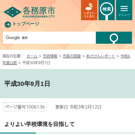
検索
いざとい
メニュー
うときに
トップページ
現在の位置：
ホーム
>
市政情報
>
市長の部屋
>
あさけんレポート
>
令和6
年度以前
> 平成30年9月1日
平成30年9月1日
ページ番号1006136
更新日 令和3年2月12日
よりよい学校環境を目指して