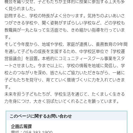
機会を織り交ぜ、子どもたちが主体的に授業に参加する工夫も多
く見られました。
訪問すると、学校の特長がよく分かります。気持ちのよいあいさ
つができる学校や、聞く姿勢がすばらしい学校など、どの学校も
教職員が一丸となって生活面でも、きめ細かい指導を行っていま
す。
そして今年度から、地域や学校、家庭が連携し、義務教育の9年間
を通して子どもの成長を支援するため、中学校区単位で「学校運
営協議会」を設置。本格的にコミュニティースクール事業をスタ
ートさせました。今まで以上に、学校の情報を地域に発信し、学
校とのつながりを深め、皆さんにご協力いただきながら、一緒に
子どもたちを見守り、育てていく環境づくりに力を入れていきま
す。
未来を担う子どもたちが、学校生活を通じて、たくましく生きる
力を身につけ、大きく羽ばたいてくれることを願っています。
このページに関する
お問い合わせ
企画広報課
電話：058-383-1900