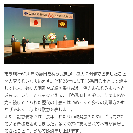
市制施行60周年の節目を祝う式典が、盛大に開催できましたこと
を大変うれしく思います。昭和38年に県下13番目の市として誕生
して以来、数々の困難や試練を乗り越え、活力あふれるまちへと
成長しました。これもひとえに、「各務原」を愛し、たゆまぬ努
力を続けてこられた歴代の市長をはじめとする多くの先輩方のお
かげであり、心より敬意を表します。
また、記念表彰では、長年にわたり市政発展のためにご尽力され
ている皆様を表彰しました。多くの方に支えられて本市が発展し
てきたことに、改めて感謝申し上げます。