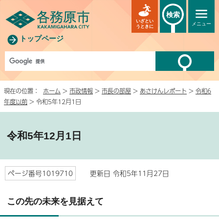
検索
いざとい
メニュー
うときに
トップページ
現在の位置：
ホーム
>
市政情報
>
市長の部屋
>
あさけんレポート
>
令和6
年度以前
> 令和5年12月1日
令和5年12月1日
ページ番号1019710
更新日 令和5年11月27日
この先の未来を見据えて