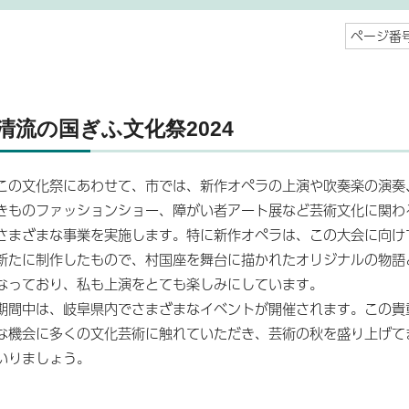
ページ番号
清流の国ぎふ文化祭2024
この文化祭にあわせて、市では、新作オペラの上演や吹奏楽の演奏
きものファッションショー、障がい者アート展など芸術文化に関わ
さまざまな事業を実施します。特に新作オペラは、この大会に向け
新たに制作したもので、村国座を舞台に描かれたオリジナルの物語
なっており、私も上演をとても楽しみにしています。
期間中は、岐阜県内でさまざまなイベントが開催されます。この貴
な機会に多くの文化芸術に触れていただき、芸術の秋を盛り上げて
いりましょう。