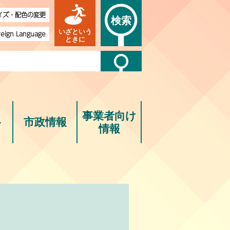
イズ・配色の変更
検索
いざという
reign Language
ときに
事業者向け
ト
市政情報
情報