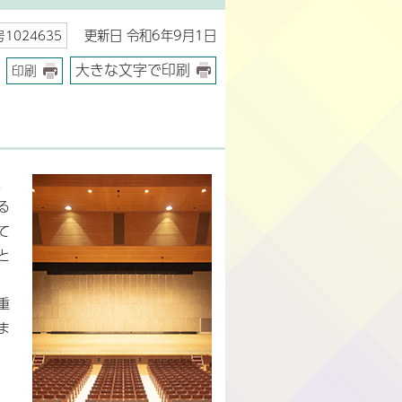
更新日 令和6年9月1日
1024635
大きな文字で印刷
印刷
、
る
て
と
重
ま