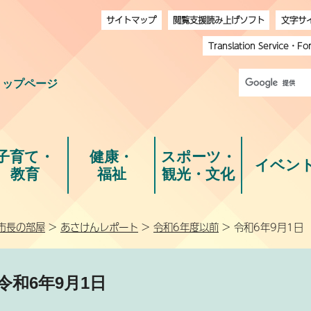
サイトマップ
閲覧支援読み上げソフト
文字サ
Translation Service
・
Fo
トップページ
子育て・
健康・
スポーツ・
イベン
教育
福祉
観光・文化
市長の部屋
>
あさけんレポート
>
令和6年度以前
> 令和6年9月1日
令和6年9月1日